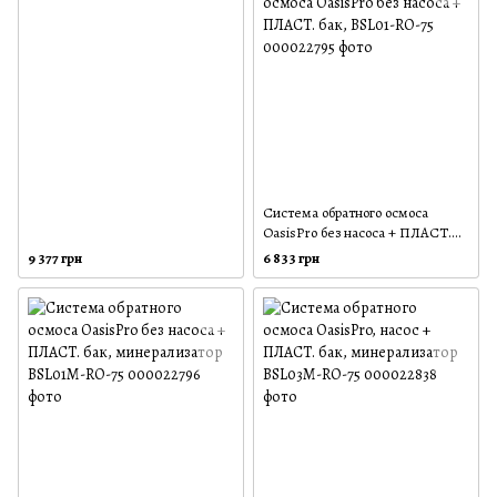
Система обратного осмоса
OasisPro без насоса + ПЛАСТ.
бак, BSL01-RO-75
9 377 грн
6 833 грн