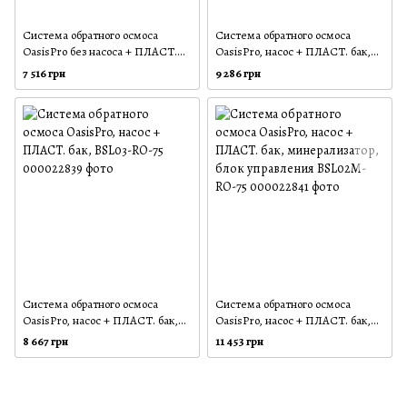
Система обратного осмоса
Система обратного осмоса
OasisPro без насоса + ПЛАСТ.
OasisPro, насос + ПЛАСТ. бак,
бак, минерализатор BSL01M-RO-
минерализатор BSL03M-RO-75
7 516 грн
9 286 грн
75
Система обратного осмоса
Система обратного осмоса
OasisPro, насос + ПЛАСТ. бак,
OasisPro, насос + ПЛАСТ. бак,
BSL03-RO-75
минерализатор, блок управления
8 667 грн
11 453 грн
BSL02M-RO-75