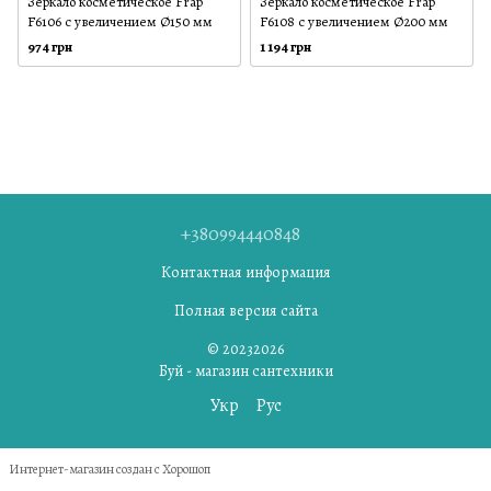
Зеркало косметическое Frap
Зеркало косметическое Frap
F6106 с увеличением Ø150 мм
F6108 с увеличением Ø200 мм
974 грн
1 194 грн
+380994440848
Контактная информация
Полная версия сайта
© 20232026
Буй - магазин сантехники
Укр
Рус
Интернет-магазин создан с Хорошоп