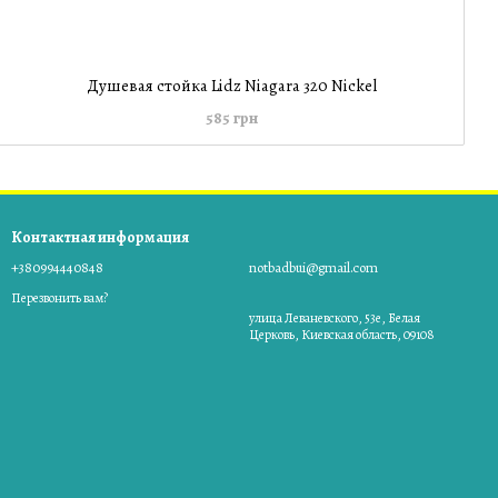
Душевая стойка Lidz Niagara 320 Nickel
585 грн
Контактная информация
+380994440848
notbadbui@gmail.com
Перезвонить вам?
улица Леваневского, 53е, Белая
Церковь, Киевская область, 09108