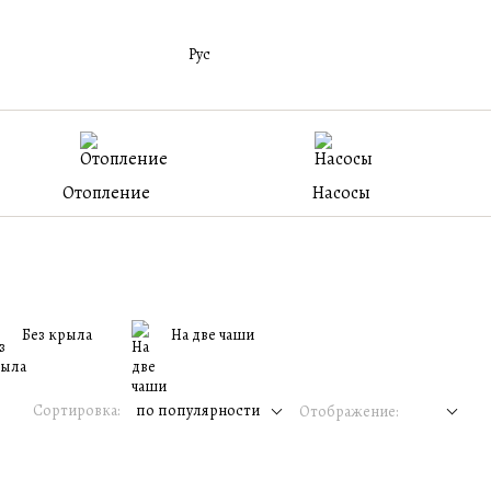
Рус
Отопление
Насосы
Без крыла
На две чаши
Сортировка:
по популярности
Отображение: