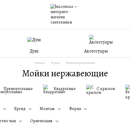
Душ
Аксессуары
Главная
Кухня
Мойки нержавеющие
Мойки нержавеющие
Прямоугольные
Квадратные
С крылом
Бренд
Монтаж
Форма
ство чаш
Ориентация