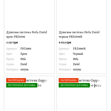
Душевая система Perla David
Душевая система Perla David
хром PBZ6996
черная PBZ6996B
5 557 грн
6 025 грн
Артикул
PBZ6996
Артикул
PBZ6996B
Цвет
Хром
Цвет
Черный
Бренд
Perla
Бренд
Perla
Серия
David
Серия
David
Материал
латунь
Материал
латунь
РАСПРОДАЖА
РАСПРОДАЖА
БЕСПЛАТНАЯ ДОСТАВКА
БЕСПЛАТНАЯ ДОСТАВКА