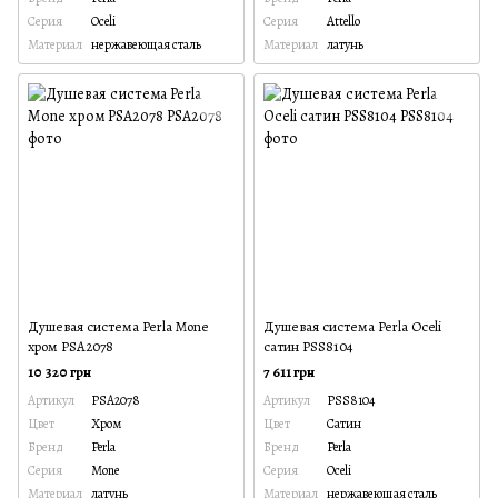
Серия
Oceli
Серия
Attello
Материал
нержавеющая сталь
Материал
латунь
Душевая система Perla Mone
Душевая система Perla Oceli
хром PSA2078
сатин PSS8104
10 320 грн
7 611 грн
Артикул
PSA2078
Артикул
PSS8104
Цвет
Хром
Цвет
Сатин
Бренд
Perla
Бренд
Perla
Серия
Mone
Серия
Oceli
Материал
латунь
Материал
нержавеющая сталь