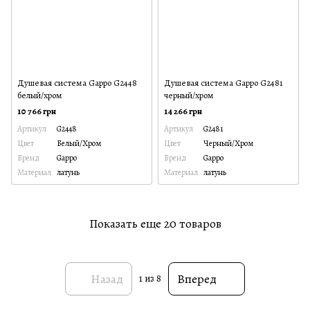
Душевая система Gappo G2448
Душевая система Gappo G2481
белый/хром
черный/хром
10 766 грн
14 266 грн
Артикул
G2448
Артикул
G2481
Цвет
Белый/Хром
Цвет
Черный/Хром
Бренд
Gappo
Бренд
Gappo
Материал
латунь
Материал
латунь
Показать еще 20 товаров
Назад
Вперед
1
из 8