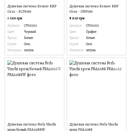
Душевая система Kroner KRP
Душевая система Kroner KRP
Graz - SCH063
Graz - GRP063
7 360 грн
8 050 грн
Артикул
CV031332
Артикул
CV031333
Цвет
Черный
Цвет
Графит
Бренд
Kroner
Бренд
Kroner
Серия
Graz
Серия
Graz
Материал
латунь
Материал
латунь
Душевая система Perla Vinchi
Душевая система Perla Vinchi
хром/белый PSA2088W
хром PSA2088