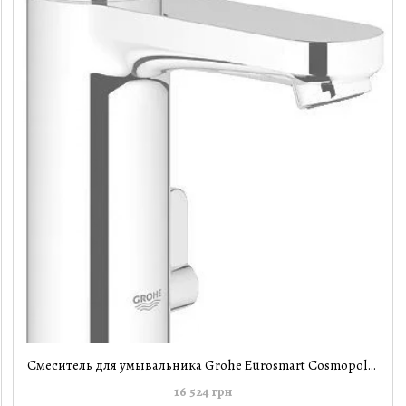
Смеситель для умывальника Grohe Eurosmart Cosmopolitan T автоматический 36317000
16 524 грн