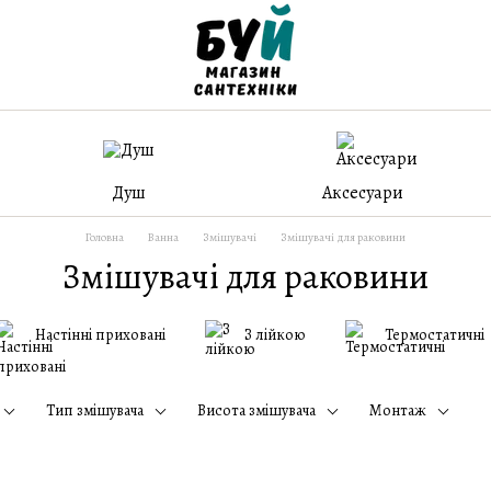
Душ
Аксесуари
Головна
Ванна
Змішувачі
Змішувачі для раковини
Змішувачі для раковини
Настінні приховані
З лійкою
Термостатичні
Тип змішувача
Висота змішувача
Монтаж