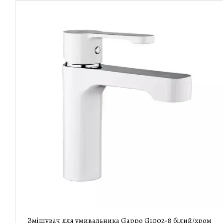
Змішувач для умивальника Gappo G1002-8 білий/хром