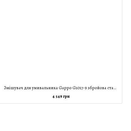
Змішувач для умивальника Gappo G1017-9 збройова сталь
4 549 грн