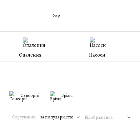
Укр
Опалення
Насоси
Сенсорні
Врізні
Сортування:
за популярністю
Відображення: