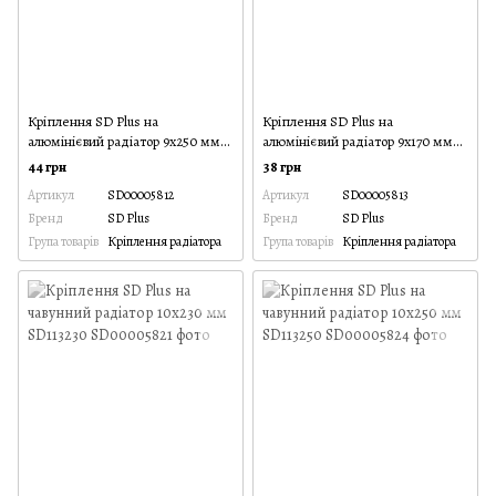
Кріплення SD Plus на
Кріплення SD Plus на
алюмінієвий радіатор 9х250 мм
алюмінієвий радіатор 9х170 мм
SD112250
SD109170R
44 грн
38 грн
Артикул
SD00005812
Артикул
SD00005813
Бренд
SD Plus
Бренд
SD Plus
Група товарів
Кріплення радіатора
Група товарів
Кріплення радіатора