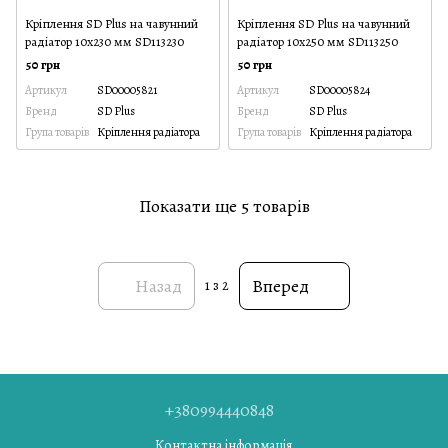
Кріплення SD Plus на чавунний
Кріплення SD Plus на чавунний
радіатор 10х230 мм SD113230
радіатор 10х250 мм SD113250
50 грн
50 грн
Артикул
SD00005821
Артикул
SD00005824
Бренд
SD Plus
Бренд
SD Plus
Група товарів
Кріплення радіатора
Група товарів
Кріплення радіатора
Показати ще 5 товарів
Назад
Вперед
1
з 2
+380994440848
Контактна інформація