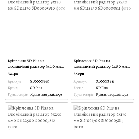
Кріплення SD Plus на
Кріплення SD Plus на
алюмінієвий радіатор 9х170 мм
алюмінієвий радіатор 9х230 мм
SD112170
SD112230
32 грн
35 грн
Артикул
SD00005810
Артикул
SD00005811
Бренд
SD Plus
Бренд
SD Plus
Група товарів
Кріплення радіатора
Група товарів
Кріплення радіатора