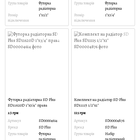
Група товарів
Футорка
Група товарів
Футорка
радіаторна
радіаторна
Розмір
1"х1/2"
Розмір
1"х3/4"
підключення
підключення
Футорка радіаторна SD Plus
Комплект на радіатор SD Plus
SD11620D 1"х3/4" права
SD11115 1/2"х1"
23 грн
115 грн
Артикул
SD00004614
Артикул
SD00004876
Бренд
SD Plus
Бренд
SD Plus
Група товарів
Футорка
Група товарів
Набір
радіаторна
радіаторний