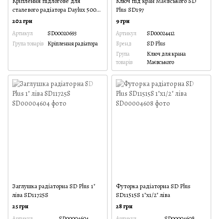
Кріплення підлогове для
Ключ під кран Маєвського SD
сталевого радіатора Daylux 500
Plus SD197
мм
202 грн
9 грн
Артикул
SD00020693
Артикул
SD00024412
Група товарів
Кріплення радіатора
Бренд
SD Plus
Група
Ключ для крана
товарів
Маєвського
Заглушка радіаторна SD Plus 1"
Футорка радіаторна SD Plus
ліва SD11725S
SD11515S 1"х1/2" ліва
25 грн
28 грн
Артикул
SD00004604
Артикул
SD00004608