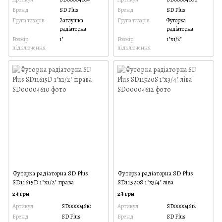
Бренд
SD Plus
Бренд
SD Plus
Група товарів
Заглушка
Група товарів
Футорка
радіаторна
радіаторна
Розмір
1"
Розмір
1"х1/2"
підключення
підключення
Футорка радіаторна SD Plus
Футорка радіаторна SD Plus
SD11615D 1"х1/2" права
SD11520S 1"х3/4" ліва
24 грн
23 грн
Артикул
SD00004610
Артикул
SD00004612
Бренд
SD Plus
Бренд
SD Plus