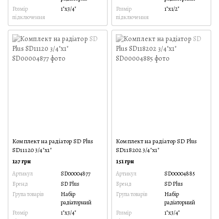
Розмір
1"х3/4"
Розмір
1"х1/2"
підключення
підключення
Комплект на радіатор SD Plus
Комплект на радіатор SD Plus
SD11120 3/4"х1"
SD118202 3/4"х1"
127 грн
151 грн
Артикул
SD00004877
Артикул
SD00004885
Бренд
SD Plus
Бренд
SD Plus
Група товарів
Набір
Група товарів
Набір
радіаторний
радіаторний
Розмір
1"х3/4"
Розмір
1"х3/4"