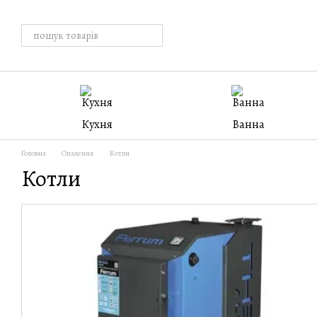
Перейти к основному контенту
Кухня
Ванна
Головна
Опалення
Котли
Котли