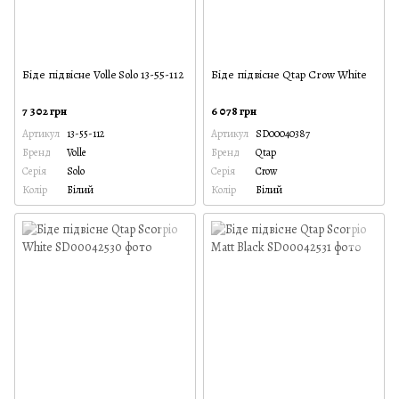
Біде підвісне Volle Solo 13-55-112
Біде підвісне Qtap Crow White
7 302 грн
6 078 грн
Артикул
13-55-112
Артикул
SD00040387
Бренд
Volle
Бренд
Qtap
Серія
Solo
Серія
Crow
Колір
Білий
Колір
Білий