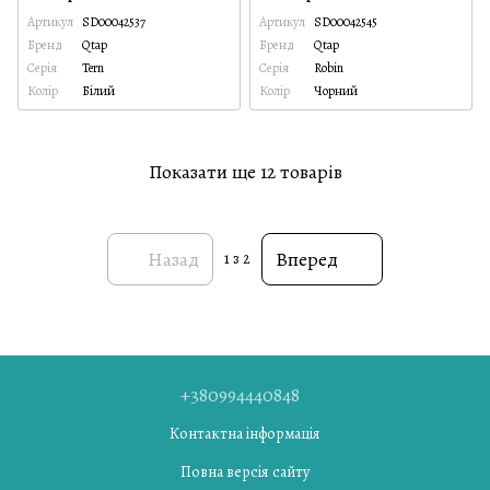
Артикул
SD00042537
Артикул
SD00042545
Бренд
Qtap
Бренд
Qtap
Серія
Tern
Серія
Robin
Колір
Білий
Колір
Чорний
Показати ще 12 товарів
Назад
Вперед
1
з 2
+380994440848
Контактна інформація
Повна версія сайту