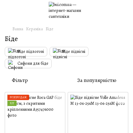
Ванна
Кераміка
Біде
Біде
Біде підлогові
Біде підвісні
Сифони для біде
Фільтр
За популярністю
РОЗПРОДАЖ
ХІТ