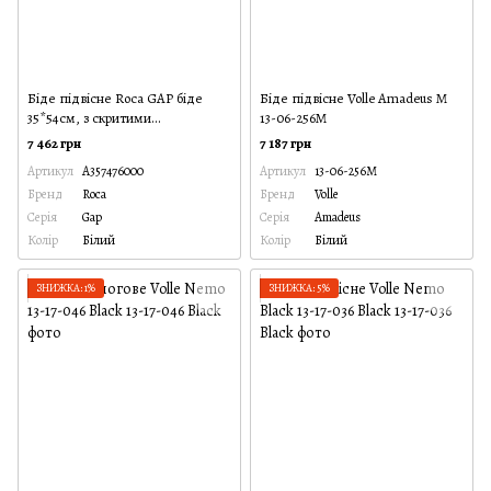
Біде підвісне Roca GAP бiде
Біде підвісне Volle Amadeus M
35*54см, з скритими
13-06-256M
крiпленнями
7 462 грн
7 187 грн
Артикул
A357476000
Артикул
13-06-256M
Бренд
Roca
Бренд
Volle
Серія
Gap
Серія
Amadeus
Колір
Білий
Колір
Білий
ЗНИЖКА: 1%
ЗНИЖКА: 5%