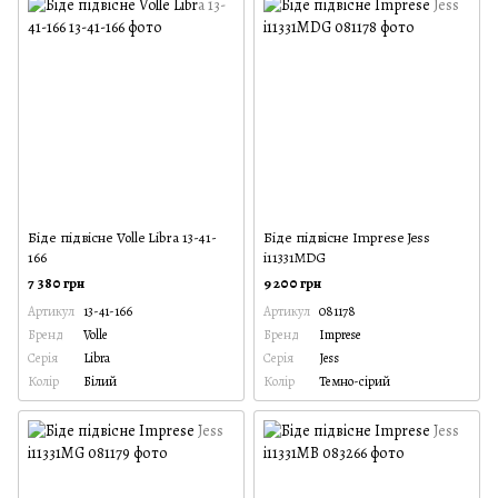
Біде підвісне Volle Libra 13-41-
Біде підвісне Imprese Jess
166
i11331MDG
7 380 грн
9 200 грн
Артикул
13-41-166
Артикул
081178
Бренд
Volle
Бренд
Imprese
Серія
Libra
Серія
Jess
Колір
Білий
Колір
Темно-сірий