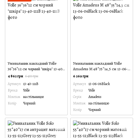
Умивальник накладний Volle
Умивальник накладний Volle
36*36*12 см чорний "шкіра" 13-40-
Amadeus M 48*35*14,5 см 13-06-
111B
06Black
4 865 грн
6 569 грн
6 493 грн
Артикул
13-40-111B
Артикул
13-06-06Black
Бренд
Volle
Бренд
Volle
Монтаж
на стільницю
Серія
Amadeus
Колір
Чорний
Монтаж
на стільницю
Колір
Чорний