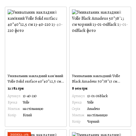
Умивальник накладний кам'яний
Умивальник накладний Volle
Volle Solid surface 40*40*12,5 см
Black Amadeus 50*38*13 см
13-40-210
чорний 13-01-06Black
12 782 грн
8 969 грн
Артикул
13-40-210
Артикул
13-01-06Black
Бренд
Volle
Бренд
Volle
Монтаж
на стільницю
Серія
Amadeus
Колір
Білий
Монтаж
на стільницю
Колір
Чорний
ЗНИЖКА: 25%