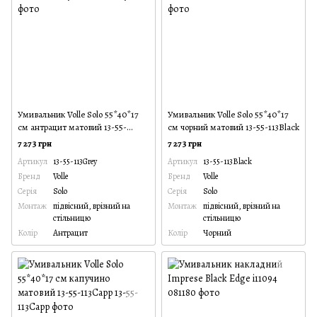
Умивальник Volle Solo 55*40*17
Умивальник Volle Solo 55*40*17
см антрацит матовий 13-55-
см чорний матовий 13-55-113Black
113Grey
7 273 грн
7 273 грн
Артикул
13-55-113Grey
Артикул
13-55-113Black
Бренд
Volle
Бренд
Volle
Серія
Solo
Серія
Solo
Монтаж
підвісний, врізний на
Монтаж
підвісний, врізний на
стільницю
стільницю
Колір
Антрацит
Колір
Чорний