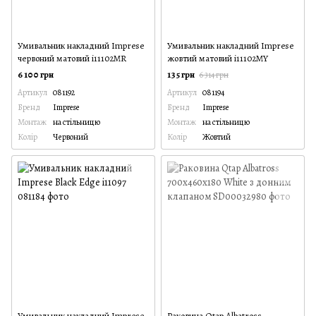
Умивальник накладний Imprese
Умивальник накладний Imprese
червоний матовий i11102MR
жовтий матовий i11102MY
6 100 грн
135 грн
6 314 грн
Артикул
081192
Артикул
081194
Бренд
Imprese
Бренд
Imprese
Монтаж
на стільницю
Монтаж
на стільницю
Колір
Червоний
Колір
Жовтий
Умивальник накладний Imprese
Раковина Qtap Albatross