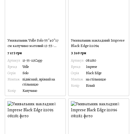
Умивальник Volle Solo 55*40*17
Умивальник накладний Imprese
см капучино матовий 13-55-
Black Edge i11094
113Capp
7 273 грн
3 320 грн
Артикул
13-55-113Capp
Артикул
081180
Бренд
Volle
Бренд
Imprese
Серія
Solo
Серія
Black Edge
Монтаж
підвісний, врізний на
Монтаж
на стільницю
стільницю
Колір
Білий
Колір
Капучино