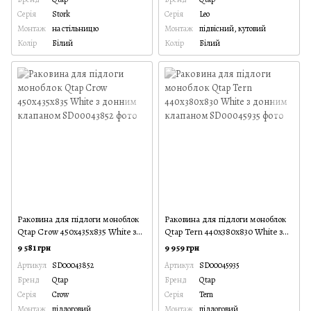
Серія
Stork
Серія
Leo
Монтаж
на стільницю
Монтаж
підвісний, кутовий
Колір
Білий
Колір
Білий
Раковина для підлоги моноблок
Раковина для підлоги моноблок
Qtap Crow 450x435x835 White з
Qtap Tern 440х380х830 White з
донним клапаном
донним клапаном
9 581 грн
9 959 грн
Артикул
SD00043852
Артикул
SD00045935
Бренд
Qtap
Бренд
Qtap
Серія
Crow
Серія
Tern
Монтаж
підлоговий
Монтаж
підлоговий