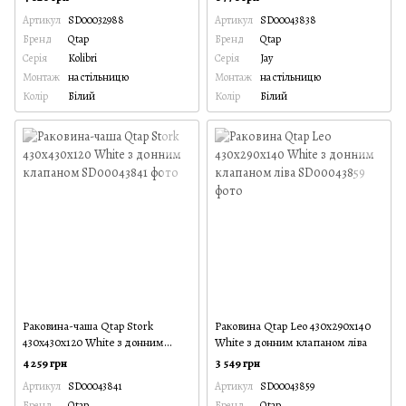
Артикул
SD00032988
Артикул
SD00043838
Бренд
Qtap
Бренд
Qtap
Серія
Kolibri
Серія
Jay
Монтаж
на стільницю
Монтаж
на стільницю
Колір
Білий
Колір
Білий
Раковина-чаша Qtap Stork
Раковина Qtap Leo 430x290x140
430x430x120 White з донним
White з донним клапаном ліва
клапаном
4 259 грн
3 549 грн
Артикул
SD00043841
Артикул
SD00043859
Бренд
Qtap
Бренд
Qtap