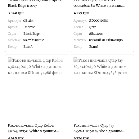
Black Edge i11097
700х460х180 White з донним
клапаном
3 320 грн
4 559 грн
Артикул
081184
Артикул
SD00032980
Бренд
Imprese
Бренд
Qtap
Серія
Black Edge
Серія
Albatross
Монтаж
на стільницю
Монтаж
врізний на стільницю
Колір
Білий
Колір
Білий
Раковина-чаша Qtap Kolibri
Раковина-чаша Qtap Jay
430х430х150 White з донним
695х410х150 White з донним
клапаном
клапаном
4 620 грн
6 776 грн