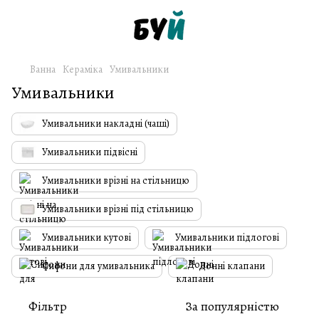
Ванна
Кераміка
Умивальники
Умивальники
Умивальники накладні (чаші)
Умивальники підвісні
Умивальники врізні на стільницю
Умивальники врізні під стільницю
Умивальники кутові
Умивальники підлогові
Сифони для умивальника
Донні клапани
Фільтр
За популярністю