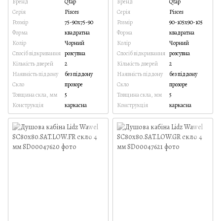
Бренд
Qtap
Бренд
Qtap
Серія
Pisces
Серія
Pisces
Розмір
75-90x75-90
Розмір
90-105x90-105
Форма
квадратна
Форма
квадратна
Колір
Чорний
Колір
Чорний
Спосіб відкривання
розсувна
Спосіб відкривання
розсувна
Кількість дверей
2
Кількість дверей
2
Наявність піддону
без піддону
Наявність піддону
без піддону
Скло
прозоре
Скло
прозоре
Товщина скла, мм
5
Товщина скла, мм
5
Конструкція
каркасна
Конструкція
каркасна