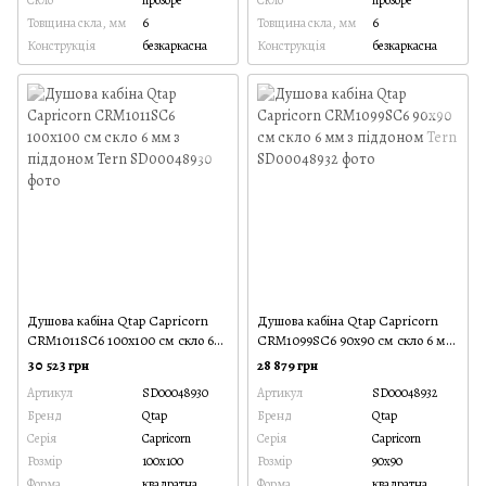
Скло
прозоре
Скло
прозоре
Товщина скла, мм
6
Товщина скла, мм
6
Конструкція
безкаркасна
Конструкція
безкаркасна
Душова кабіна Qtap Capricorn
Душова кабіна Qtap Capricorn
CRM1011SC6 100х100 см скло 6
CRM1099SC6 90х90 см скло 6 мм
мм з піддоном Tern
з піддоном Tern
30 523 грн
28 879 грн
Артикул
SD00048930
Артикул
SD00048932
Бренд
Qtap
Бренд
Qtap
Серія
Capricorn
Серія
Capricorn
Розмір
100x100
Розмір
90x90
Форма
квадратна
Форма
квадратна