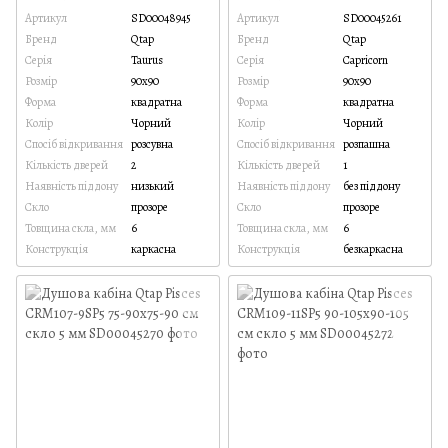
Артикул
SD00048945
Артикул
SD00045261
Бренд
Qtap
Бренд
Qtap
Серія
Taurus
Серія
Capricorn
Розмір
90x90
Розмір
90x90
Форма
квадратна
Форма
квадратна
Колір
Чорний
Колір
Чорний
Спосіб відкривання
розсувна
Спосіб відкривання
розпашна
Кількість дверей
2
Кількість дверей
1
Наявність піддону
низький
Наявність піддону
без піддону
Скло
прозоре
Скло
прозоре
Товщина скла, мм
6
Товщина скла, мм
6
Конструкція
каркасна
Конструкція
безкаркасна