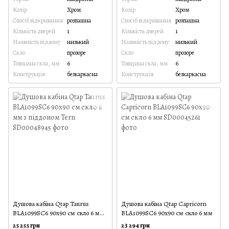
Колір
Хром
Колір
Хром
Спосіб відкривання
розпашна
Спосіб відкривання
розпашна
Кількість дверей
1
Кількість дверей
1
Наявність піддону
низький
Наявність піддону
низький
Скло
прозоре
Скло
прозоре
Товщина скла, мм
6
Товщина скла, мм
6
Конструкція
безкаркасна
Конструкція
безкаркасна
Душова кабіна Qtap Taurus
Душова кабіна Qtap Capricorn
BLA1099SC6 90х90 см скло 6 мм
BLA1099SC6 90х90 см скло 6 мм
з піддоном Tern
25 255 грн
23 294 грн