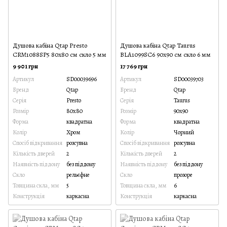
Душова кабіна Qtap Presto
Душова кабіна Qtap Taurus
CRM1088SP5 80х80 см скло 5 мм
BLA1099SC6 90х90 см скло 6 мм
9 901 грн
17 769 грн
Артикул
SD00039696
Артикул
SD00039703
Бренд
Qtap
Бренд
Qtap
Серія
Presto
Серія
Taurus
Розмір
80x80
Розмір
90x90
Форма
квадратна
Форма
квадратна
Колір
Хром
Колір
Чорний
Спосіб відкривання
розсувна
Спосіб відкривання
розсувна
Кількість дверей
2
Кількість дверей
2
Наявність піддону
без піддону
Наявність піддону
без піддону
Скло
рельєфне
Скло
прозоре
Товщина скла, мм
5
Товщина скла, мм
6
Конструкція
каркасна
Конструкція
каркасна