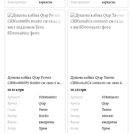
Конструкція
каркасна
Конструкція
каркасна
Душова кабіна Qtap Presto
Душова кабіна Qtap Taurus
CRM1088SP5 80х80 см скло 5 мм
CRM1011SC6 100x100 см скло 6
з піддоном Tern
мм
16 674 грн
16 531 грн
Артикул
SD00048937
Артикул
SD00045257
Бренд
Qtap
Бренд
Qtap
Серія
Presto
Серія
Taurus
Розмір
80x80
Розмір
100x100
Форма
квадратна
Форма
квадратна
Колір
Хром
Колір
Хром