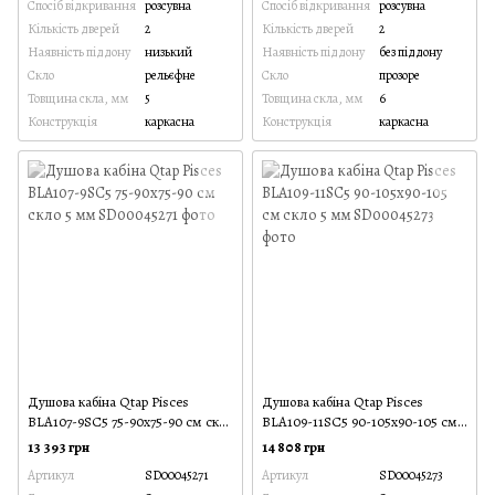
Спосіб відкривання
розсувна
Спосіб відкривання
розсувна
Кількість дверей
2
Кількість дверей
2
Наявність піддону
низький
Наявність піддону
без піддону
Скло
рельєфне
Скло
прозоре
Товщина скла, мм
5
Товщина скла, мм
6
Конструкція
каркасна
Конструкція
каркасна
Душова кабіна Qtap Pisces
Душова кабіна Qtap Pisces
BLA107-9SC5 75-90x75-90 см скло
BLA109-11SC5 90-105x90-105 см
5 мм
скло 5 мм
13 393 грн
14 808 грн
Артикул
SD00045271
Артикул
SD00045273