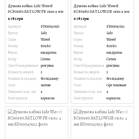
Душова кабіна Lidz Wawel
Душова кабіна Lidz Wawel
SC80x80.SAT.LOW.FR скло 4 мм
SC80x80.SAT.LOW.GR скло 4 мм
6 785 грн
6 785 грн
Артикул
SD00047620
Артикул
SD00047621
Бренд
Lidz
Бренд
Lidz
Серія
Wawel
Серія
Wawel
Розмір
80x80
Розмір
80x80
Форма
квадратна
Форма
квадратна
Колір
Сатин
Колір
Сатин
Спосіб відкривання
розсувна
Спосіб відкривання
розсувна
Кількість дверей
2
Кількість дверей
2
Наявність піддону
без піддону
Наявність піддону
без піддону
Скло
матове
Скло
сіре тоноване
Товщина скла, мм
4
Товщина скла, мм
4
Конструкція
каркасна
Конструкція
каркасна