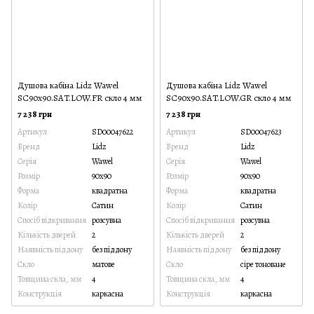
Душова кабіна Lidz Wawel
Душова кабіна Lidz Wawel
SC90x90.SAT.LOW.FR скло 4 мм
SC90x90.SAT.LOW.GR скло 4 мм
7 238 грн
7 238 грн
Артикул
SD00047622
Артикул
SD00047623
Бренд
Lidz
Бренд
Lidz
Серія
Wawel
Серія
Wawel
Розмір
90x90
Розмір
90x90
Форма
квадратна
Форма
квадратна
Колір
Сатин
Колір
Сатин
Спосіб відкривання
розсувна
Спосіб відкривання
розсувна
Кількість дверей
2
Кількість дверей
2
Наявність піддону
без піддону
Наявність піддону
без піддону
Скло
матове
Скло
сіре тоноване
Товщина скла, мм
4
Товщина скла, мм
4
Конструкція
каркасна
Конструкція
каркасна