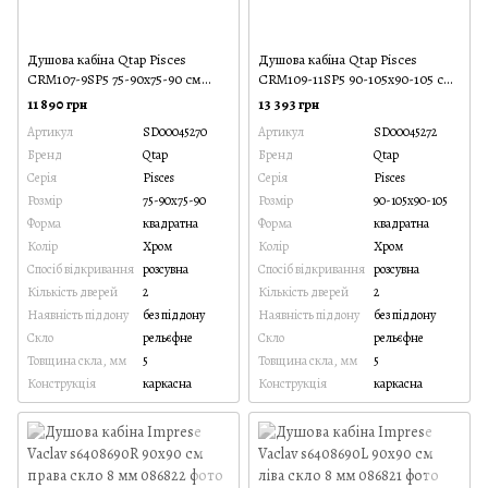
Душова кабіна Qtap Pisces
Душова кабіна Qtap Pisces
CRM107-9SP5 75-90x75-90 см
CRM109-11SP5 90-105x90-105 см
скло 5 мм
скло 5 мм
11 890 грн
13 393 грн
Артикул
SD00045270
Артикул
SD00045272
Бренд
Qtap
Бренд
Qtap
Серія
Pisces
Серія
Pisces
Розмір
75-90x75-90
Розмір
90-105x90-105
Форма
квадратна
Форма
квадратна
Колір
Хром
Колір
Хром
Спосіб відкривання
розсувна
Спосіб відкривання
розсувна
Кількість дверей
2
Кількість дверей
2
Наявність піддону
без піддону
Наявність піддону
без піддону
Скло
рельєфне
Скло
рельєфне
Товщина скла, мм
5
Товщина скла, мм
5
Конструкція
каркасна
Конструкція
каркасна