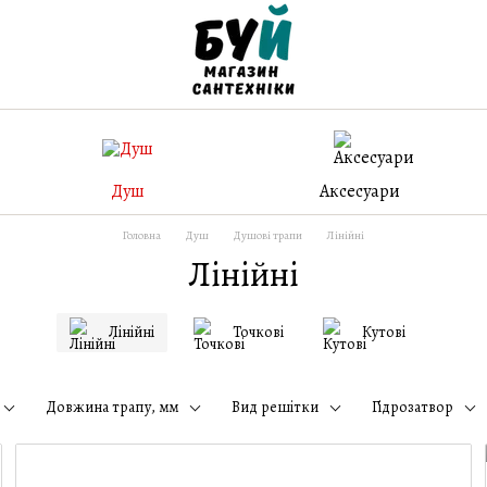
Душ
Аксесуари
Головна
Душ
Душові трапи
Лінійні
Лінійні
Лінійні
Точкові
Кутові
Довжина трапу, мм
Вид решітки
Гідрозатвор