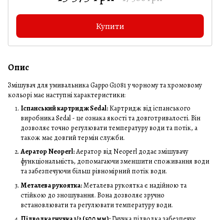
Купити
Опис
Змішувач для умивальника Gappo G1081 у чорному та хромовому
кольорі має наступні характеристики:
Іспанський картридж Sedal:
Картридж від іспанського
виробника Sedal - це ознака якості та довготривалості. Він
дозволяє точно регулювати температуру води та потік, а
також має довгий термін служби.
Аератор Neoperl:
Аератор від Neoperl додає змішувачу
функціональність, допомагаючи зменшити споживання води
та забезпечуючи більш рівномірний потік води.
Металева рукоятка:
Металева рукоятка є надійною та
стійкою до зношування. Вона дозволяє зручно
встановлювати та регулювати температуру води.
Підводка гнучка 1/2 (500 мм):
Гнучка підводка забезпечує