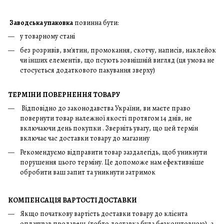
Заводська упаковка
повинна бути:
у товарному стані
без розривів, вм'ятин, промокання, скотчу, написів, наклейок
чи інших елементів, що псують зовнішній вигляд (ця умова не
стосується додаткового пакування зверху)
ТЕРМІНИ ПОВЕРНЕННЯ ТОВАРУ
Відповідно до законодавства України, ви маєте право
повернути товар належної якості протягом 14 днів, не
включаючи день покупки . Зверніть увагу, що цей термін
включає час доставки товару до магазину
Рекомендуємо відправити товар заздалегідь, щоб уникнути
порушення цього терміну. Це допоможе нам ефективніше
обробити ваш запит та уникнути затримок
КОМПЕНСАЦІЯ ВАРТОСТІ ДОСТАВКИ
Якщо початкову вартість доставки товару до клієнта
оплачував продавець (тобто доставка була безкоштовною), а