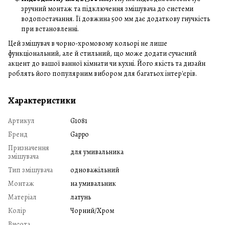
зручний монтаж та підключення змішувача до системи
водопостачання. Її довжина 500 мм дає додаткову гнучкість
при встановленні.
Цей змішувач в чорно-хромовому кольорі не лише
функціональний, але й стильний, що може додати сучасний
акцент до вашої ванної кімнати чи кухні. Його якість та дизайн
роблять його популярним вибором для багатьох інтер'єрів.
Характеристики
Артикул
G1081
Бренд
Gappo
Призначення
для умивальника
змішувача
Тип змішувача
одноважільний
Монтаж
на умивальник
Матеріал
латунь
Колір
Чорний/Хром
Висота