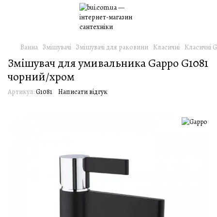
Ванна
Змішувачі
Змішувачі для раковини
Класичні
Класичні 
Змішувач для умивальника Gappo G1081
чорний/хром
Артикул:
G1081
Написати відгук