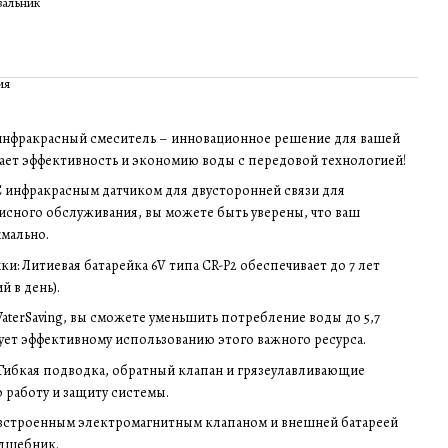
вальник
ия
E инфракрасный смеситель – инновационное решение для вашей
ает эффективность и экономию воды с передовой технологией!
С инфракрасным датчиком для двусторонней связи для
исного обслуживания, вы можете быть уверены, что ваш
имально.
и: Литиевая батарейка 6V типа CR-P2 обеспечивает до 7 лет
 в день).
aterSaving, вы сможете уменьшить потребление воды до 5,7
вует эффективному использованию этого важного ресурса.
 Гибкая подводка, обратный клапан и грязеулавливающие
 работу и защиту системы.
 встроенным электромагнитным клапаном и внешней батареей
олшебник.