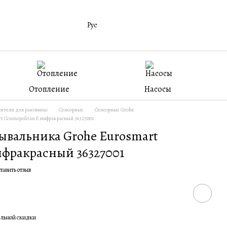
Рус
Отопление
Насосы
ители для раковины
Сенсорные
Сенсорные Grohe
t Cosmopolitan E инфракрасный 36327001
ывальника Grohe Eurosmart
нфракрасный 36327001
тавить отзыв
ельной скидки