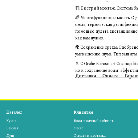
🏗️ Быстрый монтаж: Система б
🌈 Многофункциональность: С 
смыв, термическая дезинфекци
помощью пульта дистанционного
как вам нужно.
🌍 Сохранение среды: Одобрено 
уменьшению шума. Тип защиты с
🚿 С Grohe Eurosmart Cosmopoli
но и сохранение воды, эффекти
Доставка
Оплата
Гаран
Каталог
Клиентам
Кухня
Вход в личный кабинет
Ванная
О нас
Душ
Оплата и доставка