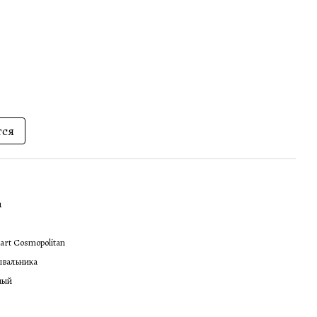
тся
1
rt Cosmopolitan
ывальника
ный