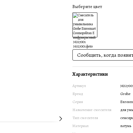
Выберите цвет
Сообщить, когда появи
Характеристики
Артикул
3632700
Бренд
Grohe
Серия
Eurosma
Назначение смесителя
для ум
Тип смесителя
сенсор
Материал
латунь