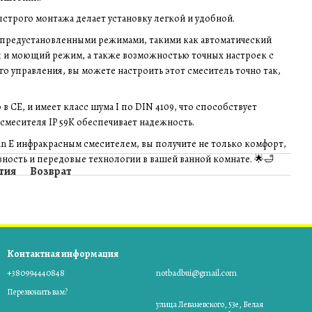
ыстрого монтажа делает установку легкой и удобной.
7 предустановленными режимами, такими как автоматический
я и моющий режим, а также возможностью точных настроек с
 управления, вы можете настроить этот смеситель точно так,
в CE, и имеет класс шума I по DIN 4109, что способствует
месителя IP 59K обеспечивает надежность.
tan E инфракрасным смесителем, вы получите не только комфорт,
вность и передовые технологии в вашей ванной комнате. 🌟🛁
тия
Возврат
Контактная информация
+380994440848
notbadbui@gmail.com
Перезвонить вам?
улица Леваневского, 53е, Белая