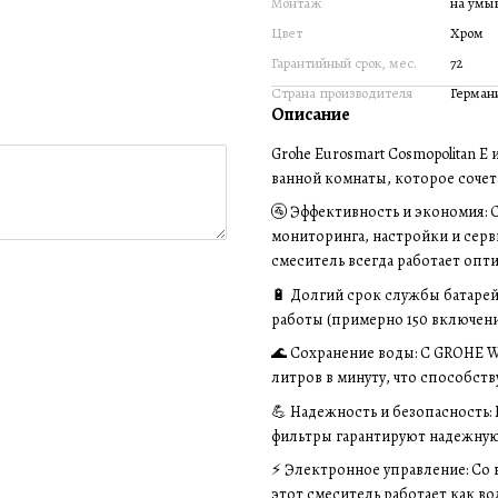
Монтаж
на умы
Цвет
Хром
Гарантийный срок, мес.
72
Страна производителя
Герман
Описание
Grohe Eurosmart Cosmopolitan 
ванной комнаты, которое сочет
🚰 Эффективность и экономия: 
мониторинга, настройки и серв
смеситель всегда работает опт
🔋 Долгий срок службы батарейк
работы (примерно 150 включений
🌊 Сохранение воды: С GROHE W
литров в минуту, что способст
💪 Надежность и безопасность:
фильтры гарантируют надежную
⚡ Электронное управление: Со
этот смеситель работает как в