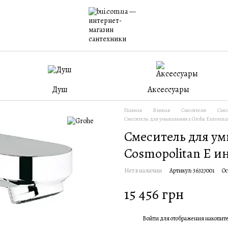
Душ
Аксессуары
Главная
Ванная
Смесители
Смес
Смеситель для умывальника Grohe Eurosmar
Смеситель для ум
Cosmopolitan E и
Нет в наличии
Артикул: 36327001
Ос
15 456 грн
Войти
для отображения накопит
%