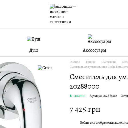
Душ
Аксессуары
Главная
Ванная
Смесители
Смес
Смеситель для умывальника Grohe BauCurve
Смеситель для ум
20288000
В наличии
Артикул: 20288000
Оста
7 425 грн
Войти
для отображения накопит
%