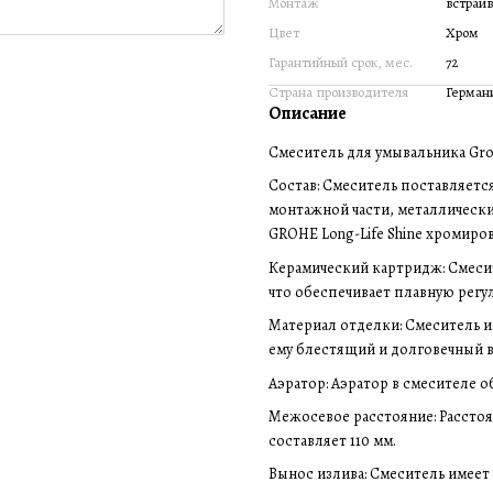
Монтаж
встраи
Цвет
Хром
Гарантийный срок, мес.
72
Страна производителя
Герман
Описание
Смеситель для умывальника Gro
Состав: Смеситель поставляетс
монтажной части, металлически
GROHE Long-Life Shine хромиро
Керамический картридж: Смеси
что обеспечивает плавную регу
Материал отделки: Смеситель и
ему блестящий и долговечный 
Аэратор: Аэратор в смесителе 
Межосевое расстояние: Рассто
составляет 110 мм.
Вынос излива: Смеситель имеет 