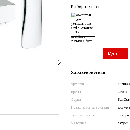
Выберите цвет
Купить
Характеристики
Артикул
202880
Бренд
Grohe
Серия
BauCur
Назначение смесителя
для ум
Тип смесителя
одноры
Материал
латунь