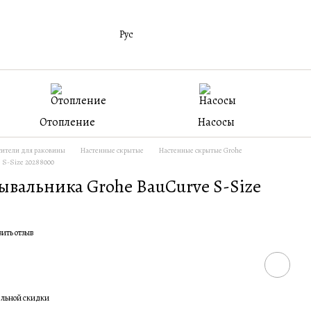
Рус
Отопление
Насосы
ители для раковины
Настенные скрытые
Настенные скрытые Grohe
 S-Size 20288000
ывальника Grohe BauCurve S-Size
вить отзыв
ельной скидки