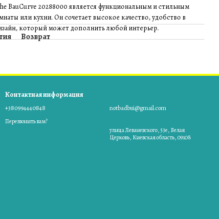
ohe BauCurve 20288000 является функциональным и стильным
наты или кухни. Он сочетает высокое качество, удобство в
изайн, который может дополнить любой интерьер.
тия
Возврат
Контактная информация
+380994440848
notbadbui@gmail.com
Перезвонить вам?
улица Леваневского, 53е, Белая
Церковь, Киевская область, 09108