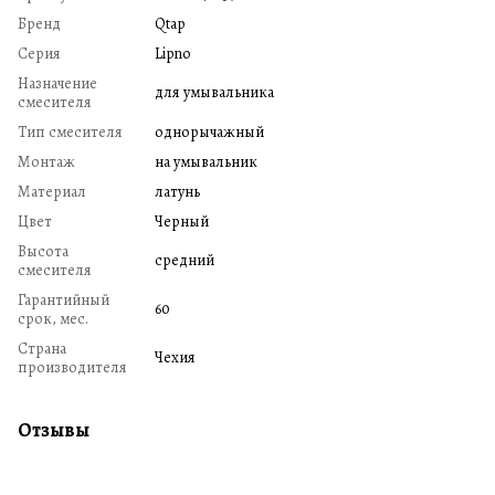
Бренд
Qtap
Серия
Lipno
Назначение
для умывальника
смесителя
Тип смесителя
однорычажный
Монтаж
на умывальник
Материал
латунь
Цвет
Черный
Высота
средний
смесителя
Гарантийный
60
срок, мес.
Страна
Чехия
производителя
Отзывы