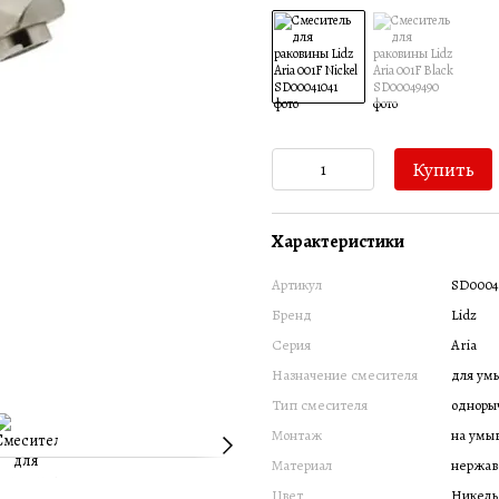
Купить
Характеристики
Артикул
SD0004
Бренд
Lidz
Серия
Aria
Назначение смесителя
для ум
Тип смесителя
одноры
Монтаж
на умы
Материал
нержав
Цвет
Никель