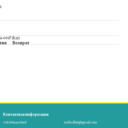
й
 001F (k35)
тия
Возврат
Контактная информация
+380994440848
notbadbui@gmail.com