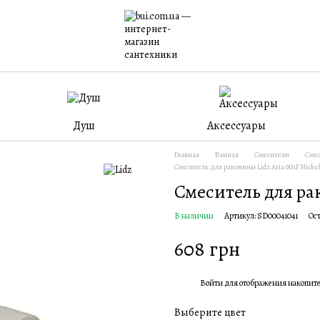
Душ
Аксессуары
Главная
Ванная
Смесители
Смес
Смеситель для раковины Lidz Aria 001F Nicke
Смеситель для рак
В наличии
Артикул: SD00041041
Ост
608 грн
Войти
для отображения накопит
%
Выберите цвет