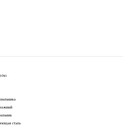
1041
ывальника
чажный
вальник
еющая сталь