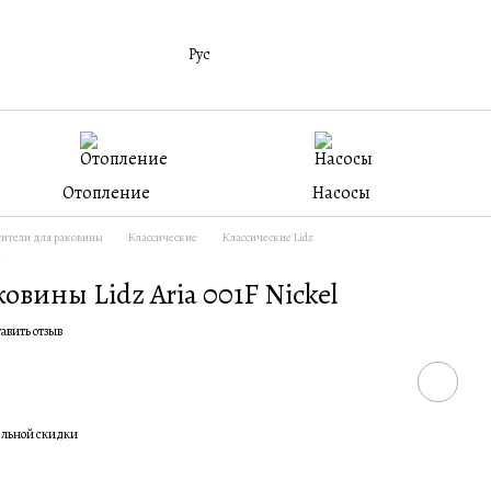
Рус
Отопление
Насосы
ители для раковины
Классические
Классические Lidz
l
овины Lidz Aria 001F Nickel
авить отзыв
ельной скидки