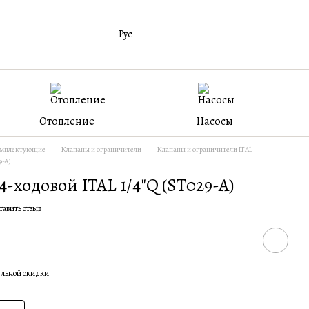
Рус
Отопление
Насосы
мплектующие
Клапаны и ограничители
Клапаны и ограничители ITAL
9-A)
4-ходовой ITAL 1/4"Q (ST029-A)
тавить отзыв
ельной скидки