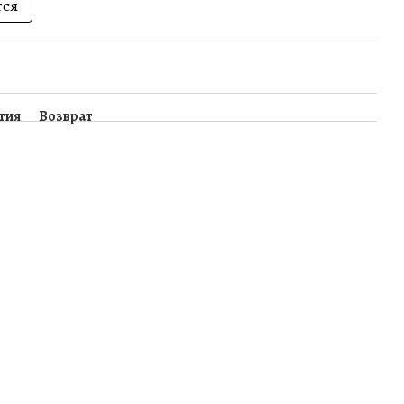
тся
тия
Возврат