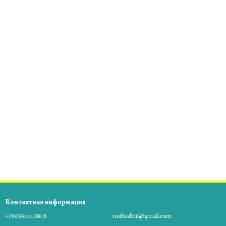
Контактная информация
+380994440848
notbadbui@gmail.com