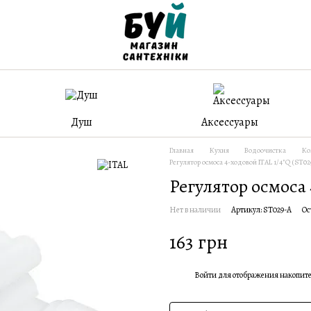
Душ
Аксессуары
Главная
Кухня
Водоочистка
Ко
Регулятор осмоса 4-ходовой ITAL 1/4"Q (ST02
Регулятор осмоса 
Нет в наличии
Артикул: ST029-A
Ос
163 грн
Войти
для отображения накопит
%