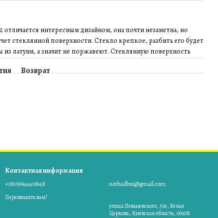
2 отличается интересным дизайном, она почти незаметна, но
счет стеклянной поверхности. Стекло крепкое, разбить его будет
ы из латуни, а значит не поржавеют. Стеклянную поверхность
тия
Возврат
Контактная информация
+380994440848
notbadbui@gmail.com
Перезвонить вам?
улица Леваневского, 53е, Белая
Церковь, Киевская область, 09108