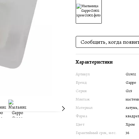
Сообщить, когда появи
Характеристики
Артикул
G1902
Бренд
Gappo
Серия
G19
Монтаж
настен
Материал
латунь,
Форма
квадра
Цвет
Хром
Гарантийный срок, мес.
36