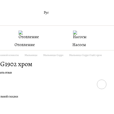
Рус
Отопление
Насосы
 ванной комнаты
Мыльницы
Мыльницы Gappo
Мыльница Gappo G1902 хром
G1902 хром
ить отзыв
ельной скидки