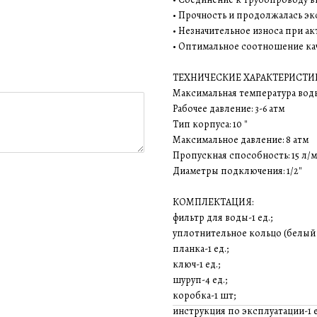
• Прочность и продолжалась эк
• Незначительное износа при а
• Оптимальное соотношение кач
ТЕХНИЧЕСКИЕ ХАРАКТЕРИСТИ
Максимальная температура воды
Рабочее давление: 3-6 атм
Тип корпуса: 10 ″
Максимальное давление: 8 атм
Пропускная способность: 15 л/
Диаметры подключения: 1/2″
КОМПЛЕКТАЦИЯ:
фильтр для воды-1 ед.;
уплотнительное кольцо (белый с
планка-1 ед.;
ключ-1 ед.;
шуруп-4 ед.;
коробка-1 шт;
инструкция по эксплуатации-1 е