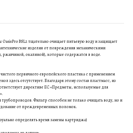
 OasisPro BSL2 тщательно очищает питьевую воду и защищает
сантехнические изделия от повреждения механическими
, ржавчиной, окалиной), которые содержатся в воде.
з чистого первичного европейского пластика с применением
ол здесь отсутствует. Благодаря этому состав пластмасс, из
ответствует директиве ЕС «Предметы, используемые для
».
и трубопроводов. Фильтр способен не только очищать воду, но и
удование от преждевременных поломок.
зуально определять время замены картриджа)
ыполнены из латуни;