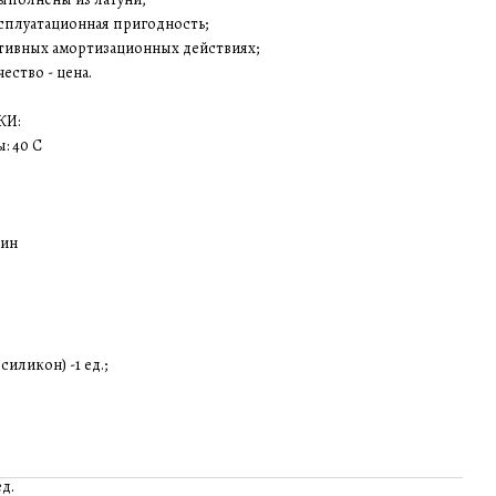
сплуатационная пригодность;
ктивных амортизационных действиях;
ество - цена.
КИ:
: 40 С
мин
иликон) -1 ед.;
д.