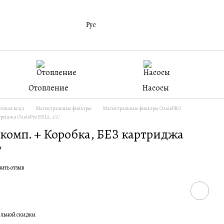
Рус
Отопление
Насосы
товая вода
Магистральные фильтры
Магистральные фильтры OasisPRO
риджа OasisPro BSL2, 1/2″
 комп. + Коробка, БЕЗ картриджа
″
вить отзыв
ельной скидки