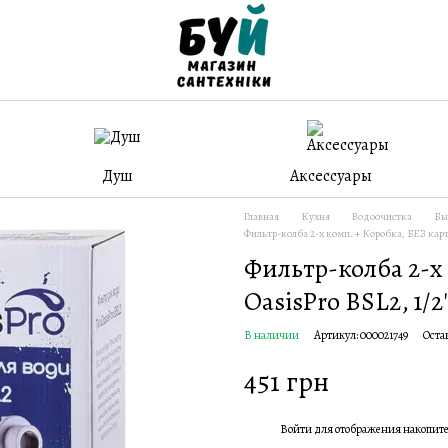
Душ
Аксессуары
Главная
Кухня
Водоочистка
Бы
Фильтр-колба 2-х комп. + Коробка, БЕЗ карт
Фильтр-колба 2-х
OasisPro BSL2, 1/2
В наличии
Артикул: 000021749
Оста
451 грн
Войти
для отображения накопит
%