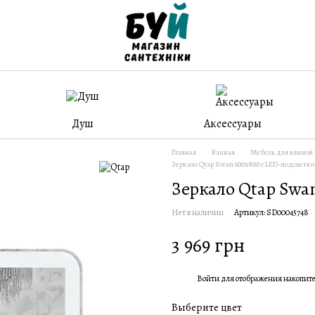
Душ
Аксессуары
Главная
Ванная
Мебель для ванной
Зеркало Qtap Swan 600x800 с LED-подсветко
Зеркало Qtap Swa
Нет в наличии
Артикул: SD00045748
3 969 грн
Войти
для отображения накопит
%
Выберите цвет