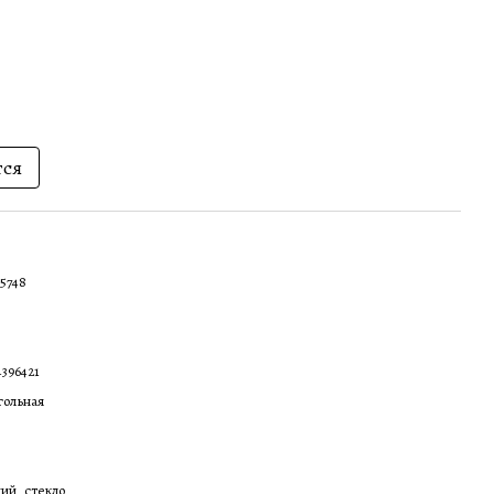
тся
5748
396421
гольная
ий, стекло