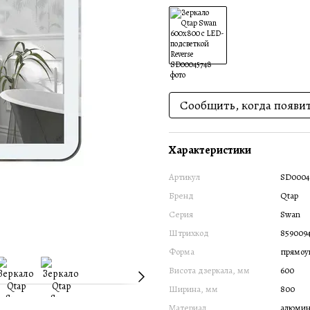
Сообщить, когда появи
Характеристики
Артикул
SD0004
Бренд
Qtap
Серия
Swan
Штрихкод
8590094
Форма
прямоу
Висота дзеркала, мм
600
Ширина, мм
800
Материал
алюмин