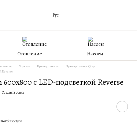
Рус
Отопление
Насосы
 комнаты
Зеркала
Прямоугольные
Прямоугольные Qtap
й Reverse
n 600x800 с LED-подсветкой Reverse
Оставить отзыв
ельной скидки