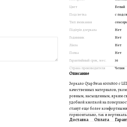
Цвет
Белый
Подсветка
с подс
Тип вмикання
сенсор
Підігрів дзеркала
Нет
Годинник
Нет
Лінза
Нет
Полка
Нет
Гарантийный срок, мес.
36
Страна производителя
Чехия
Описание
Зеркало Qtap Swan 600x800 с LE
качественных материалов, уко
ровным, насыщенным, ярким св
удобной кнопкой на поверхност
станут еще более комфортными
горизонтально, так и вертикаль
Доставка
Оплата
Гаран