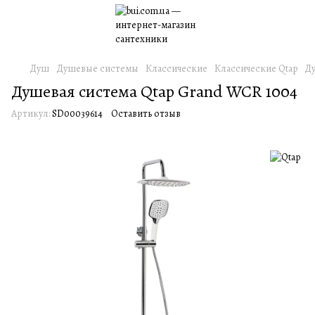
Душ
Душевые системы
Классические
Классические Qtap
Ду
Душевая система Qtap Grand WCR 1004
Артикул:
SD00039614
Оставить отзыв