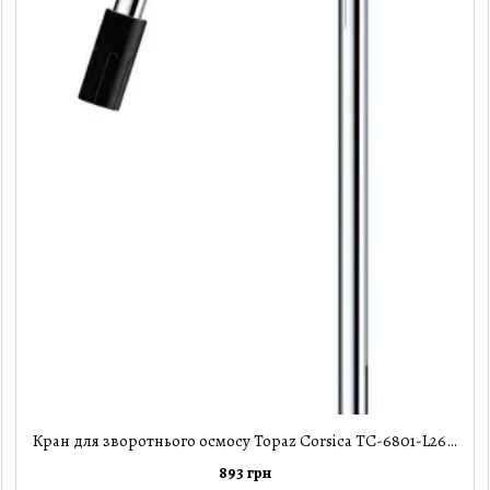
Кран для зворотнього осмосу Topaz Corsica TC-6801-L26-B
893 грн