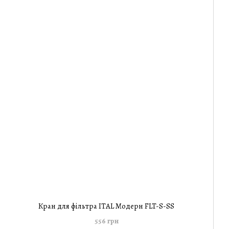
Кран для фільтра ITAL Модерн FLT-S-SS
556 грн