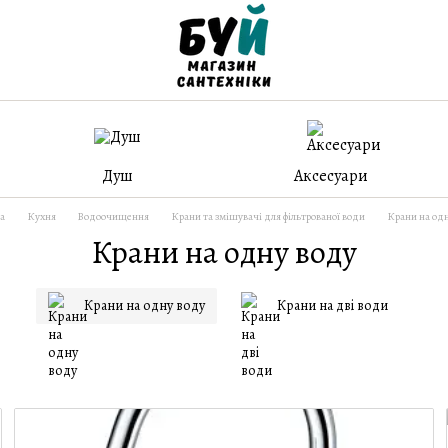
Душ
Аксесуари
а
Кухня
Водоочищення
Крани та змішувачі для фільтрованої води
Крани на одн
Крани на одну воду
Крани на одну воду
Крани на дві води