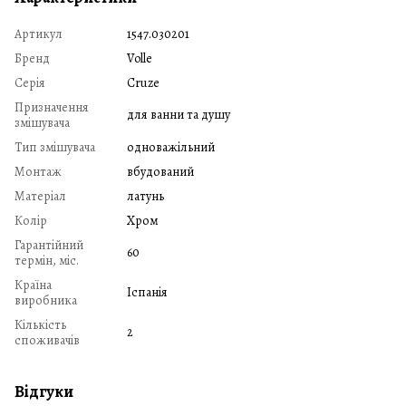
Артикул
1547.030201
Бренд
Volle
Серія
Cruze
Призначення
для ванни та душу
змішувача
Тип змішувача
одноважільний
Монтаж
вбудований
Матеріал
латунь
Колір
Хром
Гарантійний
60
термін, міс.
Країна
Іспанія
виробника
Кількість
2
споживачів
Відгуки