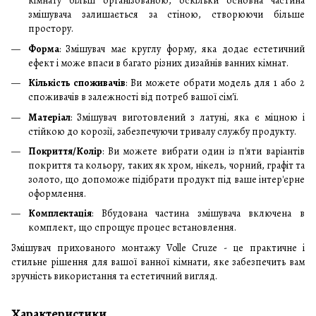
кімнату більш організованою, оскільки основна частина
змішувача залишається за стіною, створюючи більше
простору.
Форма
: Змішувач має круглу форму, яка додає естетичний
ефект і може впаси в багато різних дизайнів ванних кімнат.
Кількість споживачів
: Ви можете обрати модель для 1 або 2
споживачів в залежності від потреб вашої сім'ї.
Матеріал
: Змішувач виготовлений з латуні, яка є міцною і
стійкою до корозії, забезпечуючи тривалу службу продукту.
Покриття/Колір
: Ви можете вибрати один із п'яти варіантів
покриття та кольору, таких як хром, нікель, чорний, графіт та
золото, що допоможе підібрати продукт під ваше інтер'єрне
оформлення.
Комплектація
: Вбудована частина змішувача включена в
комплект, що спрощує процес встановлення.
Змішувач прихованого монтажу Volle Cruze - це практичне і
стильне рішення для вашої ванної кімнати, яке забезпечить вам
зручність використання та естетичний вигляд.
Характеристики