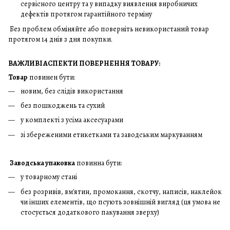
сервісного центру та у випадку виявлення виробничих
дефектів протягом гарантійного терміну
Без проблем обміняйте або поверніть невикористаний товар
протягом 14 днів з дня покупки.
ВАЖЛИВІ АСПЕКТИ ПОВЕРНЕННЯ ТОВАРУ:
Товар
повинен бути:
новим, без слідів використання
без пошкоджень та сухий
у комплекті з усіма аксесуарами
зі збереженими етикетками та заводським маркуванням
Заводська упаковка
повинна бути:
у товарному стані
без розривів, вм'ятин, промокання, скотчу, написів, наклейок
чи інших елементів, що псують зовнішній вигляд (ця умова не
стосується додаткового пакування зверху)