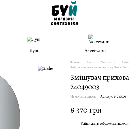
Душ
Аксесуари
Головна
Ванна
Змішувачі
Зміш
Змішувач прихованого монтажу Grohe Euros
Змішувач прихова
24049003
Немає в наявності
Артикул: 24049003
8 370 грн
Увійти
для відображення накопи
%