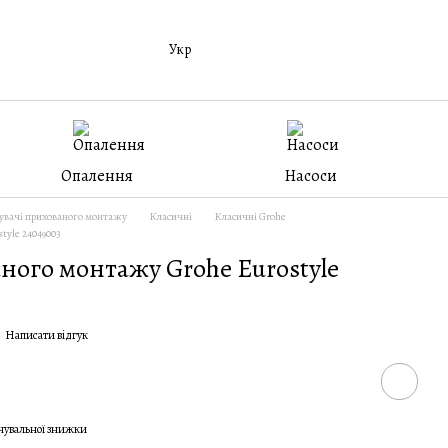
Укр
Опалення
Насоси
увачі прихованого монтажу
Класичні
Класичні Grohe
tyle 24049003
ного монтажу Grohe Eurostyle
Написати відгук
чувальної знижки