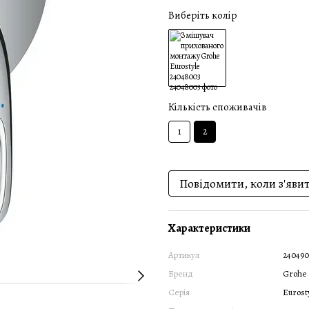
Виберіть колір
Кількість споживачів
1
2
Повідомити, коли з'яви
Характеристики
Артикул
240490
Бренд
Grohe
Серія
Eurost