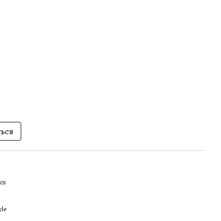
ться
03
yle