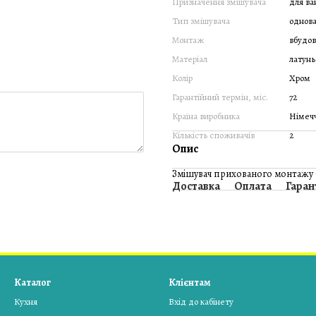
Призначення змішувача
для ва
Тип змішувача
однов
Монтаж
вбудо
Матеріал
латунь
Колір
Хром
Гарантійний термін, міс.
72
Країна виробника
Німеч
Кількість споживачів
2
Опис
Змішувач прихованого монтажу G
Доставка
Оплата
Гаран
Каталог
Клієнтам
Кухня
Вхід до кабінету