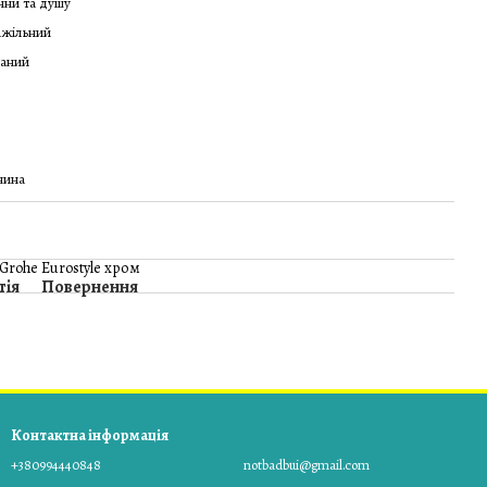
нни та душу
ажільний
ваний
чина
rohe Eurostyle хром
тія
Повернення
Контактна інформація
+380994440848
notbadbui@gmail.com