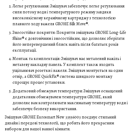
Легке регулювання: Змішувач забезпечує легке регулювання
сили потоку води і температурного режиму завдяки
високоякісному керамічному картриджу з технологією
плавного ходу важеля GROHE Silk Move®.
Зносостійке покриття: Покриття змішувача GROHE Long-Life
Shine® є довговічним і зносостійким, що дозволяє зберігати
його неперевершений блиск навіть після багатьох років
експлуатації.
Монтаж та комплектація: Змішувач має металевий важіль і
металеву накладну панель. У комплект також входять
ущільнювач розетки і важеля. Змішувач монтується на один
отвір, а GROHE QuickFix® система швидкого монтажу
спрощує процес установки.
Додатковий обмежувач температури: Змішувач оснащений
додатковим обмежувачем температури GROHE, який
дозволяє вам контролювати максимальну температуру води і
забезпечує безпеку використання.
Змішувач GROHE Eurosmart New 33556003 поєднує стильний
дизайн і передові технології, що робить його прекрасним
вибором для вашої ванної кімнати.