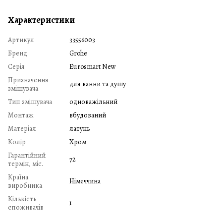
Характеристики
Артикул
33556003
Бренд
Grohe
Серія
Eurosmart New
Призначення
для ванни та душу
змішувача
Тип змішувача
одноважільний
Монтаж
вбудований
Матеріал
латунь
Колір
Хром
Гарантійний
72
термін, міс.
Країна
Німеччина
виробника
Кількість
1
споживачів