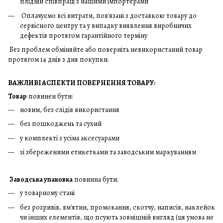
плідній співпраці з нашими імпортерами
Оплачуємо всі витрати, пов'язані з доставкою товару до
сервісного центру та у випадку виявлення виробничих
дефектів протягом гарантійного терміну
Без проблем обміняйте або поверніть невикористаний товар
протягом 14 днів з дня покупки.
ВАЖЛИВІ АСПЕКТИ ПОВЕРНЕННЯ ТОВАРУ:
Товар
повинен бути:
новим, без слідів використання
без пошкоджень та сухий
у комплекті з усіма аксесуарами
зі збереженими етикетками та заводським маркуванням
Заводська упаковка
повинна бути:
у товарному стані
без розривів, вм'ятин, промокання, скотчу, написів, наклейок
чи інших елементів, що псують зовнішній вигляд (ця умова не