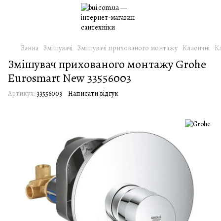
Ванна
Змішувачі
Змішувачі прихованого монтажу
Класичні
К
Змішувач прихованого монтажу Grohe
Eurosmart New 33556003
Артикул:
33556003
Написати відгук