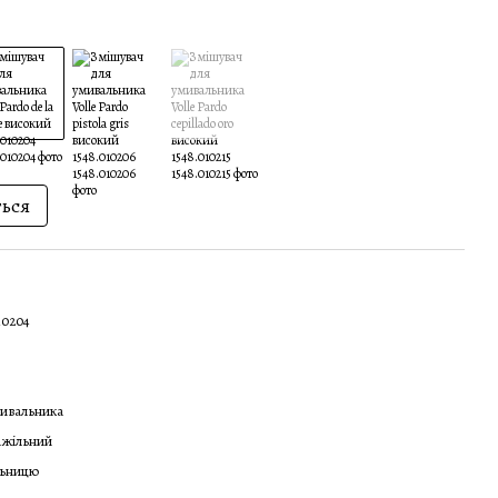
ться
10204
ивальника
ажільний
льницю