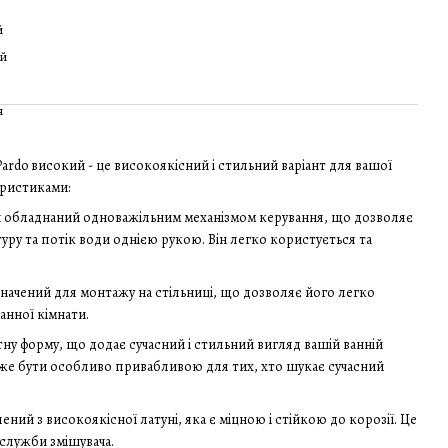
й
ий
я
Pardo високий - це високоякісний і стильний варіант для вашої
еристиками:
ач обладнаний одноважільним механізмом керування, що дозволяє
ру та потік води однією рукою. Він легко користується та
значений для монтажу на стільниці, що дозволяє його легко
анної кімнати.
атну форму, що додає сучасний і стильний вигляд вашій ванній
оже бути особливо привабливою для тих, хто шукає сучасний
лений з високоякісної латуні, яка є міцною і стійкою до корозії. Це
 служби змішувача.