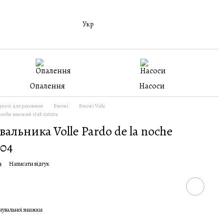
Укр
Опалення
Насоси
вачі для раковини
Високі
Високі Volle
noche високий 1548.010204
альника Volle Pardo de la noche
204
4
Написати відгук
чувальної знижки