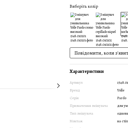
Виберіть колір
Повідомити, коли з'яви
Характеристики
Артикул
1548.0
Бренд
Volle
Серія
Pardo
Призначення змішувача
для ум
Тип змішувача
однов
Монтаж
на сті