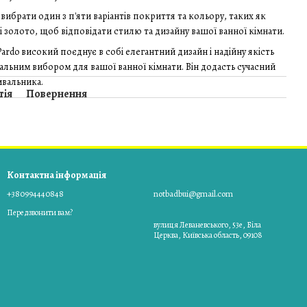
 вибрати один з п'яти варіантів покриття та кольору, таких як
 і золото, щоб відповідати стилю та дизайну вашої ванної кімнати.
Pardo високий поєднує в собі елегантний дизайн і надійну якість
альним вибором для вашої ванної кімнати. Він додасть сучасний
ивальника.
тія
Повернення
Контактна інформація
+380994440848
notbadbui@gmail.com
Передзвонити вам?
вулиця Леваневського, 53е, Біла
Церква, Київська область, 09108