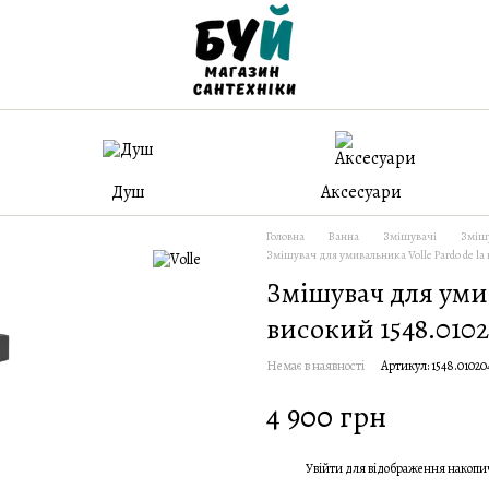
Душ
Аксесуари
Головна
Ванна
Змішувачі
Змішу
Змішувач для умивальника Volle Pardo de la 
Змішувач для умив
високий 1548.010
Немає в наявності
Артикул: 1548.01020
4 900 грн
Увійти
для відображення накопи
%