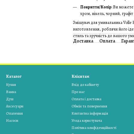
Покриття/Колір
: Ви можете
хром, нікель, чорний, графіт
Змішувач для умивальника Volle 
виготовлення, роблячи його іде
стиль та зручність до вашого ум
Доставка
Оплата
Гаран
Каталог
Клієнтам
Кухня
Вхід до кабінету
Ванна
Про нас
Душ
Оплата і доставка
Аксесуари
Обмін та повернення
Опалення
Контактна інформація
Насоси
Угода користувача
Політика конфіденційності