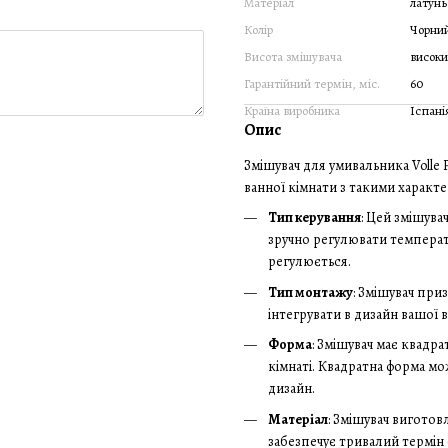
Матеріал
латунь
Колір
Чорни
Висота змішувача
висок
Гарантійний термін, міс.
60
Країна виробника
Іспані
Опис
Змішувач для умивальника Volle 
ванної кімнати з такими характ
Тип керування
: Цей змішув
зручно регулювати температу
регулюється.
Тип монтажу
: Змішувач при
інтегрувати в дизайн вашої в
Форма
: Змішувач має квадр
кімнаті. Квадратна форма м
дизайн.
Матеріал
: Змішувач виготов
забезпечує тривалий термін