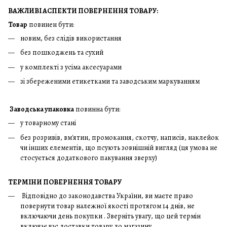
ВАЖЛИВІ АСПЕКТИ ПОВЕРНЕННЯ ТОВАРУ:
Товар
повинен бути:
новим, без слідів використання
без пошкоджень та сухий
у комплекті з усіма аксесуарами
зі збереженими етикетками та заводським маркуванням
Заводська упаковка
повинна бути:
у товарному стані
без розривів, вм'ятин, промокання, скотчу, написів, наклейок
чи інших елементів, що псують зовнішній вигляд (ця умова не
стосується додаткового пакування зверху)
ТЕРМІНИ ПОВЕРНЕННЯ ТОВАРУ
Відповідно до законодавства України, ви маєте право
повернути товар належної якості протягом 14 днів, не
включаючи день покупки . Зверніть увагу, що цей термін
включає час доставки товару до магазину