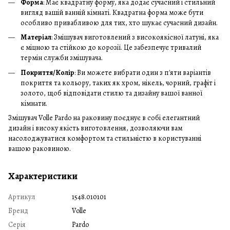
Форма
: Має квадратну форму, яка додає сучасний і стильний
вигляд вашій ванній кімнаті. Квадратна форма може бути
особливо привабливою для тих, хто шукає сучасний дизайн.
Матеріал
: Змішувач виготовлений з високоякісної латуні, яка
є міцною та стійкою до корозії. Це забезпечує тривалий
термін служби змішувача.
Покриття/Колір
: Ви можете вибрати один з п'яти варіантів
покриття та кольору, таких як хром, нікель, чорний, графіт і
золото, щоб відповідати стилю та дизайну вашої ванної
кімнати.
Змішувач Volle Pardo на раковину поєднує в собі елегантний
дизайн і високу якість виготовлення, дозволяючи вам
насолоджуватися комфортом та стильністю в користуванні
вашою раковиною.
Характеристики
Артикул
1548.010101
Бренд
Volle
Серія
Pardo