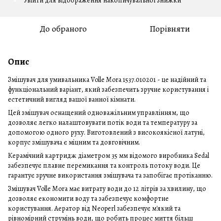
Увійти
для відображення накопичувальної знижки
%
До обраного
Порівняти
Опис
Змішувач для умивальника Volle Mora 1537.010201 - це надійний та
функціональний варіант, який забезпечить зручне користування і
естетичний вигляд вашої ванної кімнати.
Цей змішувач оснащений одноважільним управлінням, що
дозволяє легко налаштовувати потік води та температуру за
допомогою одного руху. Виготовлений з високоякісної латуні,
корпус змішувача є міцним та довговічним.
Керамічний картридж діаметром 35 мм відомого виробника Sedal
забезпечує плавне перемикання та контроль потоку води. Це
гарантує зручне використання змішувача та запобігає протіканню.
Змішувач Volle Mora має витрату води до 12 літрів за хвилину, що
дозволяє економити воду та забезпечує комфортне
користування. Аератор від Neoperl забезпечує м'який та
рівномірний струмінь води, що робить процес миття більш