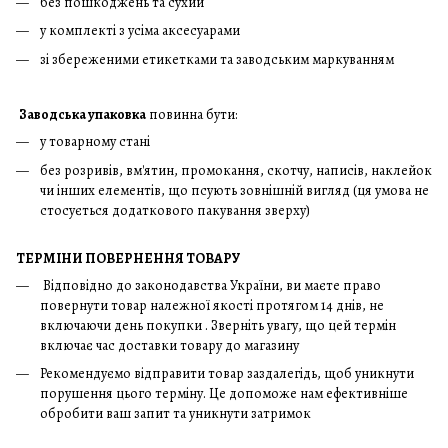
без пошкоджень та сухий
у комплекті з усіма аксесуарами
зі збереженими етикетками та заводським маркуванням
Заводська упаковка
повинна бути:
у товарному стані
без розривів, вм'ятин, промокання, скотчу, написів, наклейок
чи інших елементів, що псують зовнішній вигляд (ця умова не
стосується додаткового пакування зверху)
ТЕРМІНИ ПОВЕРНЕННЯ ТОВАРУ
Відповідно до законодавства України, ви маєте право
повернути товар належної якості протягом 14 днів, не
включаючи день покупки . Зверніть увагу, що цей термін
включає час доставки товару до магазину
Рекомендуємо відправити товар заздалегідь, щоб уникнути
порушення цього терміну. Це допоможе нам ефективніше
обробити ваш запит та уникнути затримок