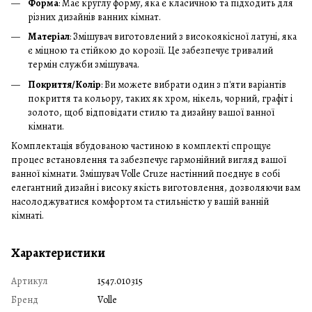
Форма
: Має круглу форму, яка є класичною та підходить для
різних дизайнів ванних кімнат.
Матеріал
: Змішувач виготовлений з високоякісної латуні, яка
є міцною та стійкою до корозії. Це забезпечує тривалий
термін служби змішувача.
Покриття/Колір
: Ви можете вибрати один з п'яти варіантів
покриття та кольору, таких як хром, нікель, чорний, графіт і
золото, щоб відповідати стилю та дизайну вашої ванної
кімнати.
Комплектація вбудованою частиною в комплекті спрощує
процес встановлення та забезпечує гармонійний вигляд вашої
ванної кімнати. Змішувач Volle Cruze настінний поєднує в собі
елегантний дизайн і високу якість виготовлення, дозволяючи вам
насолоджуватися комфортом та стильністю у вашій ванній
кімнаті.
Характеристики
Артикул
1547.010315
Бренд
Volle