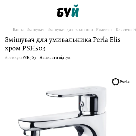
Ванна
Змішувачі
Змішувачі для раковини
Класичні
Класичні P
Змішувач для умивальника Perla Elis
хром PSH503
Артикул:
PSH503
Написати відгук