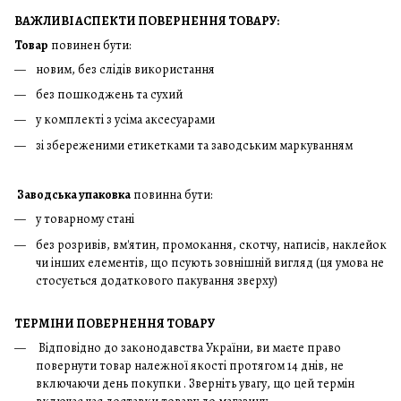
ВАЖЛИВІ АСПЕКТИ ПОВЕРНЕННЯ ТОВАРУ:
Товар
повинен бути:
новим, без слідів використання
без пошкоджень та сухий
у комплекті з усіма аксесуарами
зі збереженими етикетками та заводським маркуванням
Заводська упаковка
повинна бути:
у товарному стані
без розривів, вм'ятин, промокання, скотчу, написів, наклейок
чи інших елементів, що псують зовнішній вигляд (ця умова не
стосується додаткового пакування зверху)
ТЕРМІНИ ПОВЕРНЕННЯ ТОВАРУ
Відповідно до законодавства України, ви маєте право
повернути товар належної якості протягом 14 днів, не
включаючи день покупки . Зверніть увагу, що цей термін