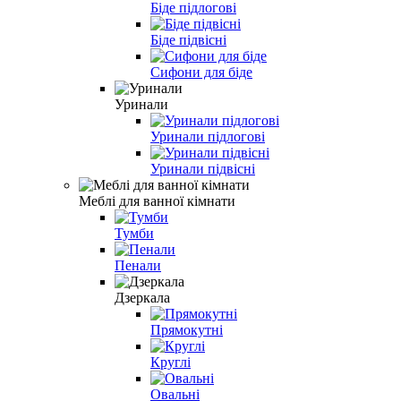
Біде підлогові
Біде підвісні
Сифони для біде
Уринали
Уринали підлогові
Уринали підвісні
Меблі для ванної кімнати
Тумби
Пенали
Дзеркала
Прямокутні
Круглі
Овальні