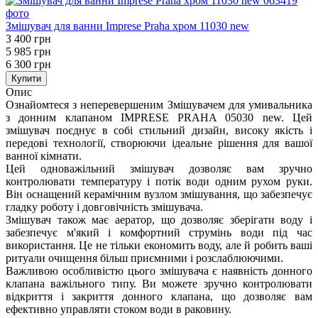
Змішувач для ванни Imprese Praha хром 11030 new
3 400 грн
5 985 грн
6 300 грн
Купити
Опис
Ознайомтеся з неперевершеним Змішувачем для умивальника
з донним клапаном IMPRESE PRAHA 05030 new. Цей
змішувач поєднує в собі стильний дизайн, високу якість і
передові технології, створюючи ідеальне рішення для вашої
ванної кімнати.
Цей одноважільний змішувач дозволяє вам зручно
контролювати температуру і потік води одним рухом руки.
Він оснащений керамічним вузлом змішування, що забезпечує
гладку роботу і довговічність змішувача.
Змішувач також має аератор, що дозволяє зберігати воду і
забезпечує м'який і комфортний струмінь води під час
використання. Це не тільки економить воду, але й робить ваші
ритуали очищення більш приємними і розслаблюючими.
Важливою особливістю цього змішувача є наявність донного
клапана важільного типу. Ви можете зручно контролювати
відкриття і закриття донного клапана, що дозволяє вам
ефективно управляти стоком води в раковину.