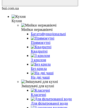
bui.com.ua
Кухня
Мийки нержавіючі
Багатофункціональні
Прямокутні
Квадратні
З крилом
Без крила
На дві чаші
Змішувачі для кухні
Класичні
Для фільтрованої води