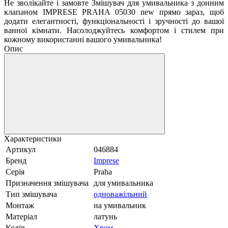
Не зволікайте і замовте Змішувач для умивальника з донним
клапаном IMPRESE PRAHA 05030 new прямо зараз, щоб
додати елегантності, функціональності і зручності до вашої
ванної кімнати. Насолоджуйтесь комфортом і стилем при
кожному використанні вашого умивальника!
Опис
Характеристики
Артикул
046884
Бренд
Imprese
Серія
Praha
Призначення змішувача
для умивальника
Тип змішувача
одноважільний
Монтаж
на умивальник
Матеріал
латунь
Колір
Хром