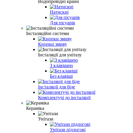
Водопровідні крани
Натискні
Для пісуарів
Інсталяційні системи
Кнопки змиву
Інсталяції для унітазу
З клавішею
Без клавіші
Інсталяції для біде
Комплектучі до інсталяції
Кераміка
Унітази
Унітази підлогові