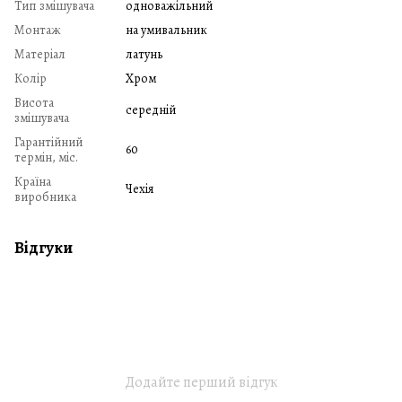
Тип змішувача
одноважільний
Монтаж
на умивальник
Матеріал
латунь
Колір
Хром
Висота
середній
змішувача
Гарантійний
60
термін, міс.
Країна
Чехія
виробника
Відгуки
Додайте перший відгук