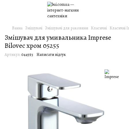
Ванна
Змішувачі
Змішувачі для раковини
Класичні
Класичні 
Змішувач для умивальника Imprese
Bilovec хром 05255
Артикул:
044593
Написати відгук