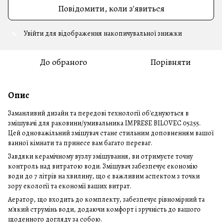
Повідомити, коли з'явиться
Увійти
для відображення накопичувальної знижки
%
До обраного
Порівняти
Опис
Заманливий дизайн та передові технології об'єднуються в
змішувачі для раковини/умивальника IMPRESE BILOVEC 05255.
Цей одноважільний змішувач стане стильним доповненням вашої
ванної кімнати та принесе вам багато переваг.
Завдяки керамічному вузлу змішування, ви отримуєте точну
контроль над витратою води. Змішувач забезпечує економію
води до 7 літрів на хвилину, що є важливим аспектом з точки
зору екології та економії ваших витрат.
Аератор, що входить до комплекту, забезпечує рівномірний та
м'який струмінь води, додаючи комфорт і зручність до вашого
щоденного догляду за собою.