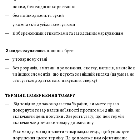
новим, без слідів використання
без пошкоджень та сухий
у комплекті з усіма аксесуарами
зі збереженими етикетками та заводським маркуванням
Заводська упаковка
повинна бути:
у товарному стані
без розривів, вм'ятин, промокання, скотчу, написів, наклейок
чи інших елементів, що псують зовнішній вигляд (ця умова не
стосується додаткового пакування зверху)
ТЕРМІНИ ПОВЕРНЕННЯ ТОВАРУ
Відповідно до законодавства України, ви маєте право
повернути товар належної якості протягом 14 днів, не
включаючи день покупки . Зверніть увагу, що цей термін
включає час доставки товару до магазину
Рекомендуємо відправити товар заздалегідь, щоб уникнути
порушення цього терміну. Це допоможе нам ефективніше