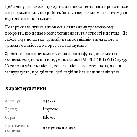
Цей змішувач також підходить для використання з проточними
нагрівачами води, що робить його універсальним варіантом для
будь-якої ванної кімнати.
Поверхня змішувача виконана в стильному хромованому
покритті, що додає йому елегантності та легкості в догляді. Це
забезпечує не тільки привабливий зовнішній вигляд, але й
тривалу стійкість до корозії та зношування.
Зробіть свою ванну кімнату стильною та функціональною з
змішувачем для раковини/умивальника IMPRESE BILOVEC 05255.
Насолоджуйтесь якістю, ефективністю та естетикою, які ви
заслуговуєте, придбавши цей надійний та модний змішувач.
Характеристики
Артикул
044593
Бренд
Imprese
Серія
Bilovec
Призначення
для умивальника
змішувача