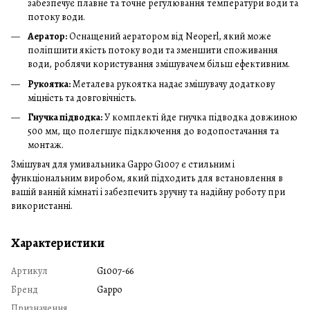
забезпечує плавне та точне регулювання температури води та
потоку води.
Аератор:
Оснащений аератором від Neoperl, який може
поліпшити якість потоку води та зменшити споживання
води, роблячи користування змішувачем більш ефективним.
Рукоятка:
Металева рукоятка надає змішувачу додаткову
міцність та довговічність.
Гнучка підводка:
У комплекті йде гнучка підводка довжиною
500 мм, що полегшує підключення до водопостачання та
монтаж.
Змішувач для умивальника Gappo G1007 є стильним і
функціональним виробом, який підходить для встановлення в
вашій ванній кімнаті і забезпечить зручну та надійну роботу при
використанні.
Характеристики
Артикул
G1007-66
Бренд
Gappo
Призначення