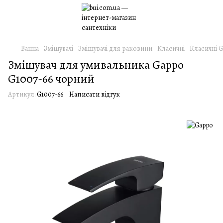
Ванна
Змішувачі
Змішувачі для раковини
Класичні
Класичні 
Змішувач для умивальника Gappo
G1007-66 чорний
Артикул:
G1007-66
Написати відгук