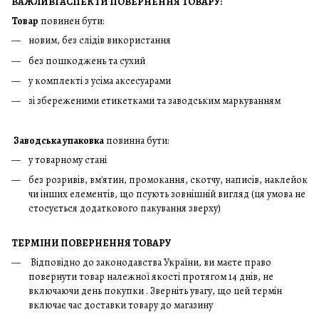
ВАЖЛИВІ АСПЕКТИ ПОВЕРНЕННЯ ТОВАРУ:
Товар
повинен бути:
новим, без слідів використання
без пошкоджень та сухий
у комплекті з усіма аксесуарами
зі збереженими етикетками та заводським маркуванням
Заводська упаковка
повинна бути:
у товарному стані
без розривів, вм'ятин, промокання, скотчу, написів, наклейок
чи інших елементів, що псують зовнішній вигляд (ця умова не
стосується додаткового пакування зверху)
ТЕРМІНИ ПОВЕРНЕННЯ ТОВАРУ
Відповідно до законодавства України, ви маєте право
повернути товар належної якості протягом 14 днів, не
включаючи день покупки . Зверніть увагу, що цей термін
включає час доставки товару до магазину