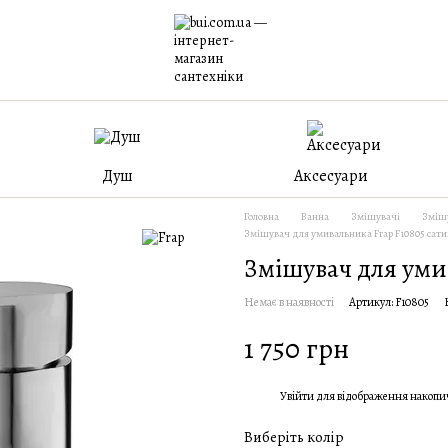
Душ
Аксесуари
Головна
Ванна
Змішувачі
Змішу
Змішувач для умивальника Frap F10805 сат
Змішувач для уми
Немає в наявності
Артикул: F10805
1 750 грн
Увійти
для відображення накопи
%
Виберіть колір