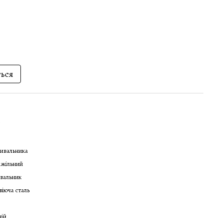
ться
5
ивальника
ажільний
вальник
іюча сталь
ній