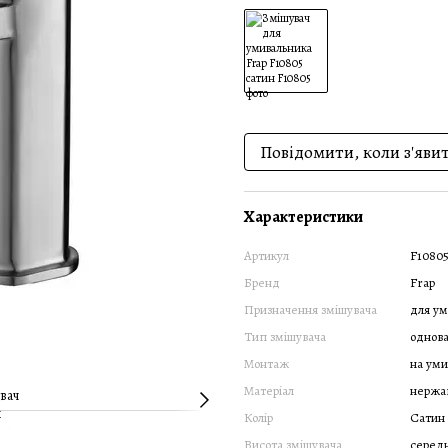
Повідомити, коли з'яви
Характеристики
Артикул
F1080
Бренд
Frap
Призначення змішувача
для ум
Тип змішувача
однов
Монтаж
на уми
Матеріал
нержав
Колір
Сатин
Висота змішувача
серед