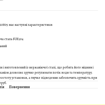
F10805 має наступні характеристики:
ча сталь SUS304
ьний
н і виготовлений із нержавіючої сталі, що робить його міцним і
анізм дозволяє зручно регулювати потік води та температуру.
остоту установки, а гнучке підведення забезпечить зручність при
труб.
тія
Повернення