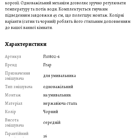
корозії. Одноважільний механізм дозволяє зручно регулювати
температуру та потік води. Комплектується гнучким
підведенням завдовжки 45 см, що полегшує монтаж. Колірні
варіанти (сатин та чорний) роблять його стильним доповненням
до вашої ванної кімнати.
Характеристики
Артикул
F10802-6
Бренд
Frap
Призначення
для умивальника
змішувача
Тип змішувача
одноважільний
Монтаж
на умивальник
Матеріал
нержавіюча сталь
Колір
Чорний
Висота
середній
змішувача
Гарантійний
36