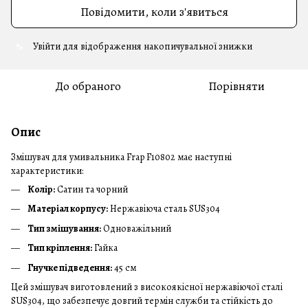
Повідомити, коли з'явиться
Увійти
для відображення накопичувальної знижки
%
До обраного
Порівняти
Опис
Змішувач для умивальника Frap F10802 має наступні
характеристики:
Колір:
Сатин та чорний
Матеріал корпусу:
Нержавіюча сталь SUS304
Тип змішування:
Одноважільний
Тип кріплення:
Гайка
Гнучке підведення:
45 см
Цей змішувач виготовлений з високоякісної нержавіючої сталі
SUS304, що забезпечує довгий термін служби та стійкість до