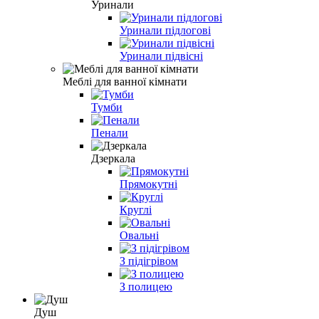
Уринали
Уринали підлогові
Уринали підвісні
Меблі для ванної кімнати
Тумби
Пенали
Дзеркала
Прямокутні
Круглі
Овальні
З підігрівом
З полицею
Душ