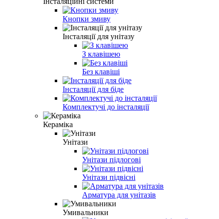
Інсталяційні системи
Кнопки змиву
Інсталяції для унітазу
З клавішею
Без клавіші
Інсталяції для біде
Комплектучі до інсталяції
Кераміка
Унітази
Унітази підлогові
Унітази підвісні
Арматура для унітазів
Умивальники