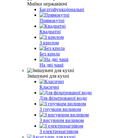
Мийки нержавіючі
Багатофункціональні
Прямокутні
Квадратні
З крилом
Без крила
На дві чаші
Змішувачі для кухні
Класичні
Для фільтрованої води
З гнучким виливом
З висувним виливом
З електронагрівом