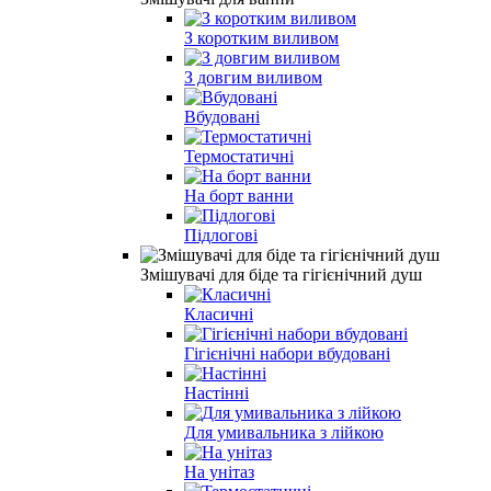
З коротким виливом
З довгим виливом
Вбудовані
Термостатичні
На борт ванни
Підлогові
Змішувачі для біде та гігієнічний душ
Класичні
Гігієнічні набори вбудовані
Настінні
Для умивальника з лійкою
На унітаз