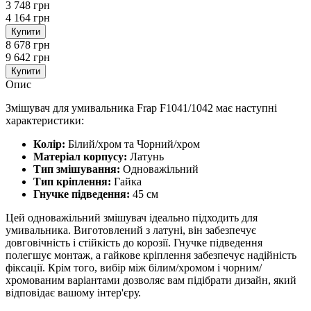
3 748 грн
4 164 грн
Купити
8 678 грн
9 642 грн
Купити
Опис
Змішувач для умивальника Frap F1041/1042 має наступні
характеристики:
Колір:
Білий/хром та Чорний/хром
Матеріал корпусу:
Латунь
Тип змішування:
Одноважільний
Тип кріплення:
Гайка
Гнучке підведення:
45 см
Цей одноважільний змішувач ідеально підходить для
умивальника. Виготовлений з латуні, він забезпечує
довговічність і стійкість до корозії. Гнучке підведення
полегшує монтаж, а гайкове кріплення забезпечує надійність
фіксації. Крім того, вибір між білим/хромом і чорним/
хромованим варіантами дозволяє вам підібрати дизайн, який
відповідає вашому інтер'єру.