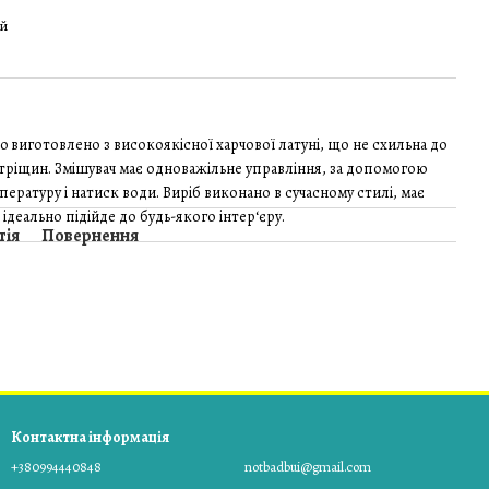
ий
o виготовлено з високоякісної харчової латуні, що не схильна до
ви тріщин. Змішувач має одноважільне управління, за допомогою
ературу і натиск води. Виріб виконано в сучасному стилі, має
ідеально підійде до будь-якого інтер‘єру.
тія
Повернення
Контактна інформація
+380994440848
notbadbui@gmail.com