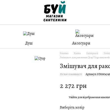
Душ
Аксесуари
Головна
Ванна
Змішувачі
Змішу
Змішувач для раковини Qtap Virgo високий
Змішувач для рак
Немає в наявності
Артикул: SD0004749
2 272 грн
Увійти
для відображення накопи
%
Виберіть колір