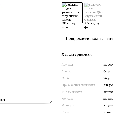
Повідомити, коли з'яви
Характеристики
Артикул
SD000
Бренд
Qtap
Серія
Virgo
Призначення змішувача
для ум
Тип змішувача
однов
Монтаж
на сті
Матеріал
латунь
Колір
Хром