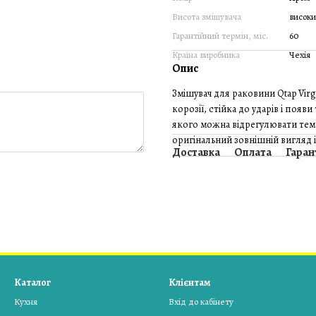
Висота змішувача
висок
Гарантійний термін, міс.
60
Країна виробника
Чехія
Опис
Змішувач для раковини Qtap Virg
корозії, стійка до ударів і поя
якого можна відрегулювати темп
оригінальний зовнішній вигляд і 
Доставка
Оплата
Гаран
Каталог
Клієнтам
Кухня
Вхід до кабінету