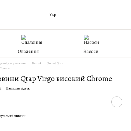
Укр
Опалення
Насоси
вачі для раковини
Високі
Високі Qtap
 Chrome
овини Qtap Virgo високий Chrome
1
Написати відгук
чувальної знижки