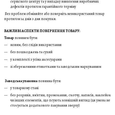
сервісного центру та у випадку виявлення виробничих
дефектів протягом гарантійного терміну
Без проблем обміняйте або поверніть невикористаний товар
протягом 14 днів з дня покупки.
ВАЖЛИВІ АСПЕКТИ ПОВЕРНЕННЯ ТОВАРУ:
Товар
повинен бути:
новим, без слідів використання
без пошкоджень та сухий
у комплекті з усіма аксесуарами
зі збереженими етикетками та заводським маркуванням
Заводська упаковка
повинна бути:
у товарному стані
без розривів, вм'ятин, промокання, скотчу, написів, наклейок
чи інших елементів, що псують зовнішній вигляд (ця умова не
стосується додаткового пакування зверху)