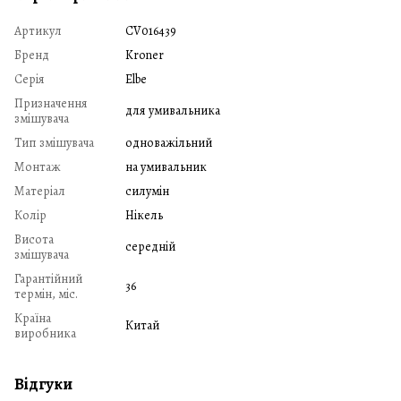
Артикул
CV016439
Бренд
Kroner
Серія
Elbe
Призначення
для умивальника
змішувача
Тип змішувача
одноважільний
Монтаж
на умивальник
Матеріал
силумін
Колір
Нікель
Висота
середній
змішувача
Гарантійний
36
термін, міс.
Країна
Китай
виробника
Відгуки