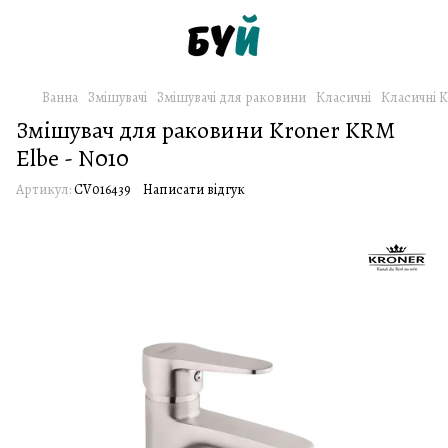
Ванна
Змішувачі
Змішувачі для раковини
Класичні
Класичні 
Змішувач для раковини Kroner KRM
Elbe - N010
Артикул:
CV016439
Написати відгук