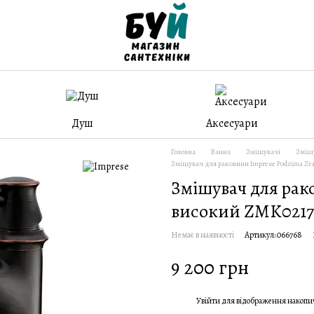
Душ
Аксесуари
Головна
Ванна
Змішувачі
Змішу
Змішувач для раковини Imprese Podzima Zr
Змішувач для рак
високий ZMK0217
Немає в наявності
Артикул: 066768
9 200 грн
Увійти
для відображення накопи
%