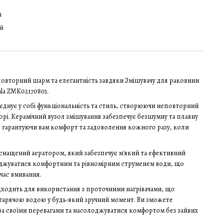
й
ий
еповторний шарм та елегантність завдяки Змішувачу для раковини
ala ZMK02170801.
днує у собі функціональність та стиль, створюючи неповторний
рі. Керамічний вузол змішування забезпечує безшумну та плавну
 гарантуючи вам комфорт та задоволення кожного разу, коли
 оснащений аератором, який забезпечує м'який та ефективний
оджуватися комфортним та рівномірним струменем води, що
час вмивання.
дходить для використання з проточними нагрівачами, що
гарячою водою у будь-який зручний момент. Ви зможете
за своїми перевагами та насолоджуватися комфортом без зайвих