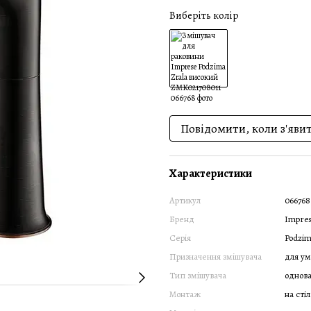
Виберіть колір
Повідомити, коли з'яви
Характеристики
Артикул
066768
Бренд
Impre
Серія
Podzim
Призначення змішувача
для ум
Тип змішувача
однов
Монтаж
на сті