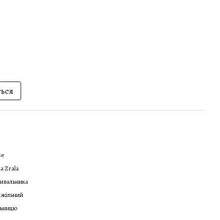
ться
se
a Zrala
ивальника
ажільний
льницю