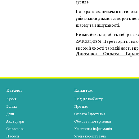
зусиль.
Поверхня змішувача в патинова
унікальний дизайн створить неп
шарму та вишуканості.
Не вагайтесь і зробіть вибір на
ZMK02170801. Перетворіть свою 
високій якості та надійності вир
Доставка
Оплата
Гаран
Каталог
Клієнтам
Кухня
Вхід до кабінету
Ванна
Про нас
Душ
Оплата і доставка
Аксесуари
Обмін та повернення
Опалення
Контактна інформація
Насоси
Угода користувача