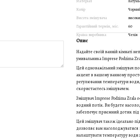
Матеріал
латунь
Колір
Чорни
Висота змішувача
висок
Гарантійний термін, міс.
60
Країна виробника
Чехія
Опис
Надайте своїй ванній кімнаті н
умивальника Imprese Podzima Zr
Цей одноважільний змішувач поє
акцент в вашому ванному просто
регулювання температури води,
скористаєтесь змішувачем.
Змішувач Imprese Podzima Zrala
водний потік. Ви будете насол
забезпечує приємний дотик під 
Цей змішувач також ідеально пі
дозволяє вам насолоджуватися 
налаштувати температуру води 