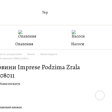
Укр
Опалення
Насоси
вачі для раковини
Високі
Високі Imprese
ala високий ZMK021708011
овини Imprese Podzima Zrala
08011
Написати відгук
чувальної знижки