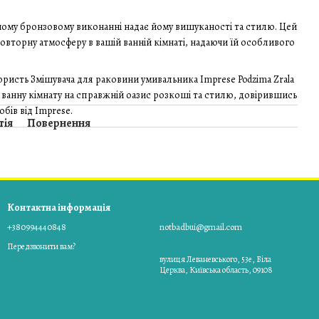
ному бронзовому виконанні надає йому вишуканості та стилю. Цей
овторну атмосферу в вашій ванній кімнаті, надаючи їй особливого
 користь Змішувача для раковини умивальника Imprese Podzima Zrala
ванну кімнату на справжній оазис розкоші та стилю, довірившись
обів від Imprese.
тія
Повернення
Контактна інформація
+380994440848
notbadbui@gmail.com
Передзвонити вам?
вулиця Леваневського, 53е, Біла
Церква, Київська область, 09108