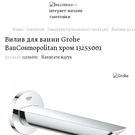
Ванна
Змішувачі
Змішувачі прихованого монтажу
Виливи на в
Вилив для ванни Grohe
BauCosmopolitan хром 13255001
Артикул:
13255001
Написати відгук