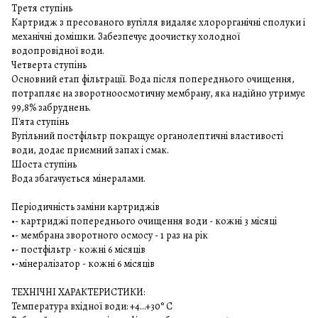
Третя ступінь
Картридж з пресованого вугілля видаляє хлорорганічні сполуки і
механічні домішки. Забезпечує доочистку холодної
водопровідної води.
Четверта ступінь
Основний етап фільтрації. Вода після попереднього очищення,
потрапляє на зворотноосмотичну мембрану, яка надійно утримує
99,8% забруднень.
П'ята ступінь
Вугільний постфільтр покращує органолептичні властивості
води, додає приємний запах і смак.
Шоста ступінь
Вода збагачується мінералами.
Періодичність заміни картриджів
•- картриджі попереднього очищення води - кожні 3 місяці
•- мембрана зворотного осмосу - 1 раз на рік
•- постфільтр - кожні 6 місяців
•-мінералізатор - кожні 6 місяців
ТЕХНІЧНІ ХАРАКТЕРИСТИКИ:
Температура вхідної води: +4…+30° С