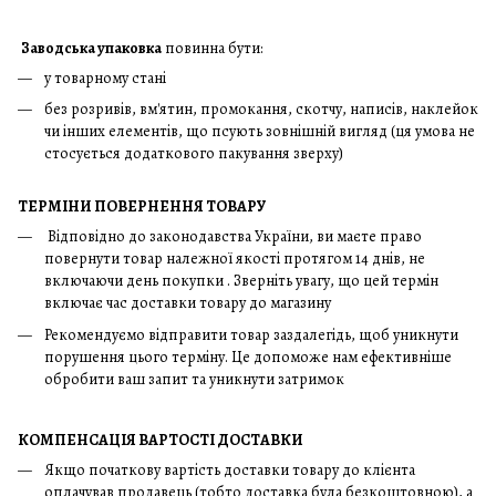
Заводська упаковка
повинна бути:
у товарному стані
без розривів, вм'ятин, промокання, скотчу, написів, наклейок
чи інших елементів, що псують зовнішній вигляд (ця умова не
стосується додаткового пакування зверху)
ТЕРМІНИ ПОВЕРНЕННЯ ТОВАРУ
Відповідно до законодавства України, ви маєте право
повернути товар належної якості протягом 14 днів, не
включаючи день покупки . Зверніть увагу, що цей термін
включає час доставки товару до магазину
Рекомендуємо відправити товар заздалегідь, щоб уникнути
порушення цього терміну. Це допоможе нам ефективніше
обробити ваш запит та уникнути затримок
КОМПЕНСАЦІЯ ВАРТОСТІ ДОСТАВКИ
Якщо початкову вартість доставки товару до клієнта
оплачував продавець (тобто доставка була безкоштовною), а