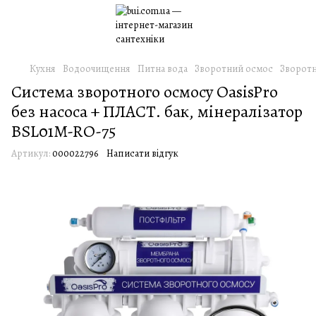
Кухня
Водоочищення
Питна вода
Зворотний осмос
Зворотн
Система зворотного осмосу OasisPro
без насоса + ПЛАСТ. бак, мінералізатор
BSL01M-RO-75
Артикул:
000022796
Написати відгук