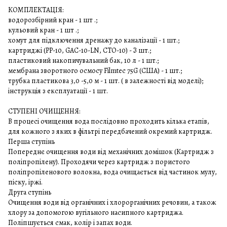
КОМПЛЕКТАЦІЯ:
водорозбірний кран - 1 шт .;
кульовий кран - 1 шт .;
хомут для підключення дренажу до каналізації - 1 шт.;
картриджі (РР-10, GAC-10-LN, СТО-10) - З шт.;
пластиковий накопичувальний бак, 10 л - 1 шт.;
мембрана зворотного осмосу Filmtec 75G (США) - 1 шт.;
трубка пластикова 3,0 -5,0 м - 1 шт. ( в залежності від моделі);
інструкція з експлуатації - 1 шт.
СТУПЕНІ ОЧИЩЕННЯ:
В процесі очищення вода послідовно проходить кілька етапів,
для кожного з яких в фільтрі передбачений окремий картридж.
Перша ступінь
Попереднє очищення води від механічних домішок (Картридж з
поліпропілену). Проходячи через картридж з пористого
поліпропіленового волокна, вода очищається від частинок мулу,
піску, іржі.
Друга ступінь
Очищення води від органічних і хлорорганічних речовин, а також
хлору за допомогою вугільного насипного картриджа.
Поліпшується смак, колір і запах води.