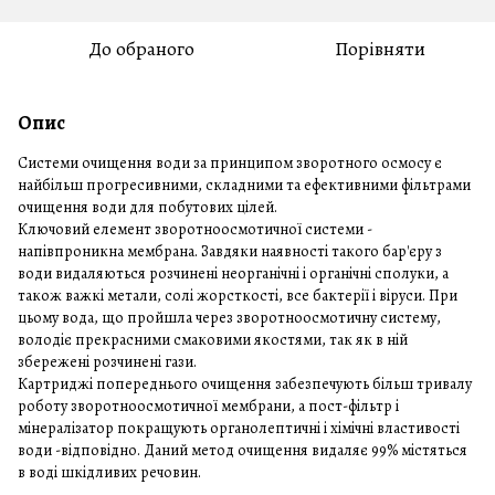
До обраного
Порівняти
Опис
Системи очищення води за принципом зворотного осмосу є
найбільш прогресивними, складними та ефективними фільтрами
очищення води для побутових цілей.
Ключовий елемент зворотноосмотичної системи -
напівпроникна мембрана. Завдяки наявності такого бар'єру з
води видаляються розчинені неорганічні і органічні сполуки, а
також важкі метали, солі жорсткості, все бактерії і віруси. При
цьому вода, що пройшла через зворотноосмотичну систему,
володіє прекрасними смаковими якостями, так як в ній
збережені розчинені гази.
Картриджі попереднього очищення забезпечують більш тривалу
роботу зворотноосмотичної мембрани, а пост-фільтр і
мінералізатор покращують органолептичні і хімічні властивості
води -відповідно. Даний метод очищення видаляє 99% містяться
в воді шкідливих речовин.