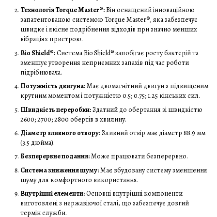
Технологія Torque Master®:
Він оснащений інноваційною
запатентованою системою Torque Master®, яка забезпечує
швидке і якісне подрібнення відходів при значно менших
вібраціях пристрою.
Bio Shield®:
Система Bio Shield® запобігає росту бактерій та
зменшує утворення неприємних запахів під час роботи
підрібнювача.
Потужність двигуна:
Має двомагнітний двигун з підвищеним
крутним моментом і потужністю 0.5; 0.75; 1.25 кінських сил.
Швидкість переробки:
Здатний до обертання зі швидкістю
2600; 2700; 2800 обертів в хвилину.
Діаметр зливного отвору:
Зливний отвір має діаметр 88.9 мм
(3.5 дюйма).
Безперервне подання:
Може працювати безперервно.
Система зниження шуму:
Має вбудовану систему зменшення
шуму для комфортного використання.
Внутрішні елементи:
Основні внутрішні компоненти
виготовлені з нержавіючої сталі, що забезпечує довгий
термін служби.