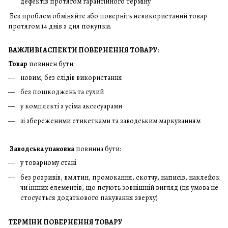
дефектів протягом гарантійного терміну
Без проблем обміняйте або поверніть невикористаний товар
протягом 14 днів з дня покупки.
ВАЖЛИВІ АСПЕКТИ ПОВЕРНЕННЯ ТОВАРУ:
Товар
повинен бути:
новим, без слідів використання
без пошкоджень та сухий
у комплекті з усіма аксесуарами
зі збереженими етикетками та заводським маркуванням
Заводська упаковка
повинна бути:
у товарному стані
без розривів, вм'ятин, промокання, скотчу, написів, наклейок
чи інших елементів, що псують зовнішній вигляд (ця умова не
стосується додаткового пакування зверху)
ТЕРМІНИ ПОВЕРНЕННЯ ТОВАРУ