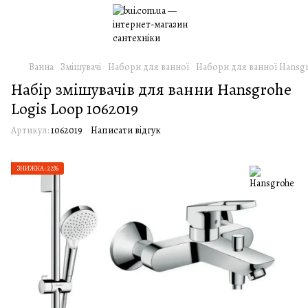
Ванна
Змішувачі
Набори для ванної
Набори для ванної Hansg
Набiр змiшувачiв для ванни Hansgrohe
Logis Loop 1062019
Артикул:
1062019
Написати відгук
ЗНИЖКА: 22%