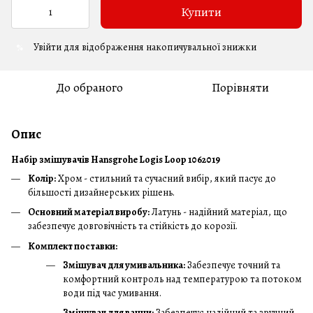
Купити
Увійти
для відображення накопичувальної знижки
%
До обраного
Порівняти
Опис
Набір змішувачів Hansgrohe Logis Loop 1062019
Колір:
Хром - стильний та сучасний вибір, який пасує до
більшості дизайнерських рішень.
Основний матеріал виробу:
Латунь - надійний матеріал, що
забезпечує довговічність та стійкість до корозії.
Комплект поставки:
Змішувач для умивальника:
Забезпечує точний та
комфортний контроль над температурою та потоком
води під час умивання.
Змішувач для ванни:
Забезпечує надійний та зручний