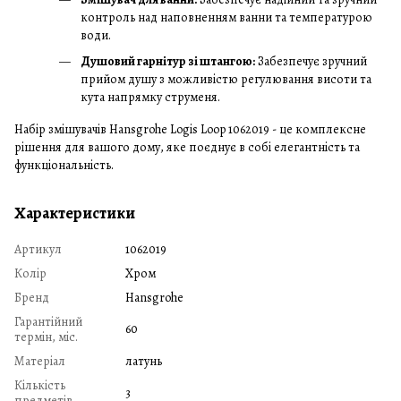
контроль над наповненням ванни та температурою
води.
Душовий гарнітур зі штангою:
Забезпечує зручний
прийом душу з можливістю регулювання висоти та
кута напрямку струменя.
Набір змішувачів Hansgrohe Logis Loop 1062019 - це комплексне
рішення для вашого дому, яке поєднує в собі елегантність та
функціональність.
Характеристики
Артикул
1062019
Колір
Хром
Бренд
Hansgrohe
Гарантійний
60
термін, міс.
Матеріал
латунь
Кількість
3
предметів