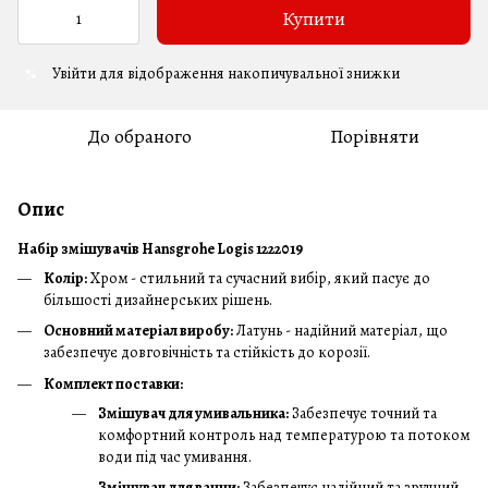
Купити
Увійти
для відображення накопичувальної знижки
%
До обраного
Порівняти
Опис
Набір змішувачів Hansgrohe Logis 1222019
Колір:
Хром - стильний та сучасний вибір, який пасує до
більшості дизайнерських рішень.
Основний матеріал виробу:
Латунь - надійний матеріал, що
забезпечує довговічність та стійкість до корозії.
Комплект поставки:
Змішувач для умивальника:
Забезпечує точний та
комфортний контроль над температурою та потоком
води під час умивання.
Змішувач для ванни:
Забезпечує надійний та зручний