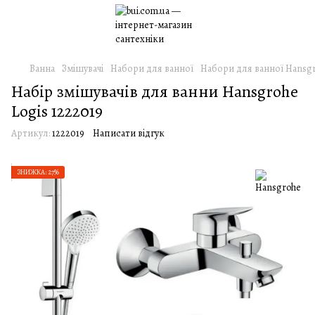
Ванна
Змішувачі
Набори для ванної
Набори для ванної Hansg
Набiр змiшувачiв для ванни Hansgrohe
Logis 1222019
Артикул:
1222019
Написати відгук
ЗНИЖКА: 27%