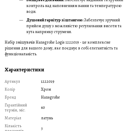
контроль над наповненням ванни та температурою
води.
Душовий гарнітур зі штангою:
Забезпечує зручний
прийом душу з можливістю регулювання висоти та
кута напрямку струменя.
Набір змішувачів Hansgrohe Logis 1222019 - це комплексне
рішення для вашого дому, яке поєднує в собі елегантність та
функціональність.
Характеристики
Артикул
1222019
Колір
Хром
Бренд
Hansgrohe
Гарантійний
60
термін, міс.
Матеріал
латунь
Кількість
3
предметів