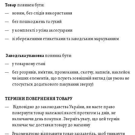
Товар
повинен бути:
новим, без слідів використання
без пошкоджень та сухий
у комплекті з усіма аксесуарами
зі збереженими етикетками та заводським маркуванням
Заводська упаковка
повинна бути:
у товарному стані
без розривів, вм'ятин, промокання, скотчу, написів, наклейок
чи інших елементів, що псують зовнішній вигляд (ця умова не
стосується додаткового пакування зверху)
ТЕРМІНИ ПОВЕРНЕННЯ ТОВАРУ
Відповідно до законодавства України, ви маєте право
повернути товар належної якості протягом 14 днів, не
включаючи день покупки . Зверніть увагу, що цей термін
включає час доставки товару до магазину
Рекомендуємо відправити товар заздалегідь, щоб уникнути