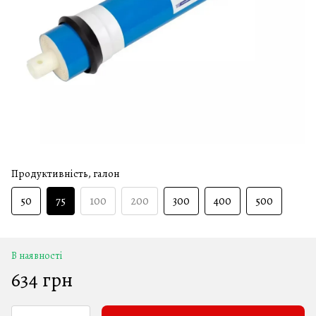
Продуктивність, галон
50
75
100
200
300
400
500
В наявності
634 грн