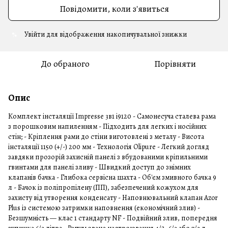
Повідомити, коли з'явиться
Увійти
для відображення накопичувальної знижки
%
До обраного
Порівняти
Опис
Комплект інсталяції Impresse 3в1 i9120 - Самонесуча сталева рама
з порошковим напиленням - Підходить для легких і носійних
стін; - Кріплення рами до стіни виготовлені з металу - Висота
інсталяції 1150 (+/-) 200 мм - Технологія Olipure - Легкий догляд
завдяки прозорій захисній панелі з вбудованими кріпильними
гвинтами для панелі зливу - Швидкий доступ до знімних
клапанів бачка - Глибока сервісна шахта - Об'єм змивного бачка 9
л - Бачок із поліпропілену (ПП), забезпечений кожухом для
захисту від утворення конденсату - Наповнювальний клапан Azor
Plus із системою затримки наповнення (економічний злив) -
Безшумність — клас 1 стандарту NF - Подвійний злив, попередня