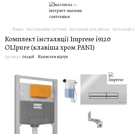
Ванна
Інсталяційні системи
Інсталяції для унітазу
Інсталяції 
Комплект інсталяції Imprese i9120
OLIpure (клавіша хром PANI)
Артикул:
063458
Написати відгук