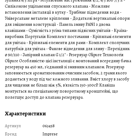
зупинка 6/3 літра - Регульоване настроювання 4/2, 6/3 або 7/3 л -
Силіконове ущільнення спускного клапана - Можливе
встановлення інсталяції в кутку - Трибічне підведення води -
Універсальне металеве кріплення - Додаткові вертикальні опори
для зміцнення конструкції - Панель змиву PANI з двома
клавішами - Сумісність з усіма типами підвісних унітазів - Країна-
виробник Португалія Комплект постачання - Кріпильні елементи
для унітаза - Кріпильні елементи для рами - Комплект сполучних
патрубків для унітаза - Фанове відведення для зливу - Перехідник
ø 90/110 - Запірний клапан G 1/2'' - Резервуар Olipure Технологія
Olipure Особливістю цієї інсталяції є монтований всередину бачка
резервуар на 450 мл, з'єднаний зі змивним клапаном. Резервуар
заповнюється ароматизованим очисним засобом, 2 грами якого
додаються у воду під час кожного зливання. Вміст хлору в засобу
для чищення не більш ніж 5%, в'язкість 150-300cP. Клавіша
монтується на спеціальному поворотному кронштейні, що
полегшує доступ до клапана резервуара.
Характеристики
Артикул
063458
Бренд
Imprese