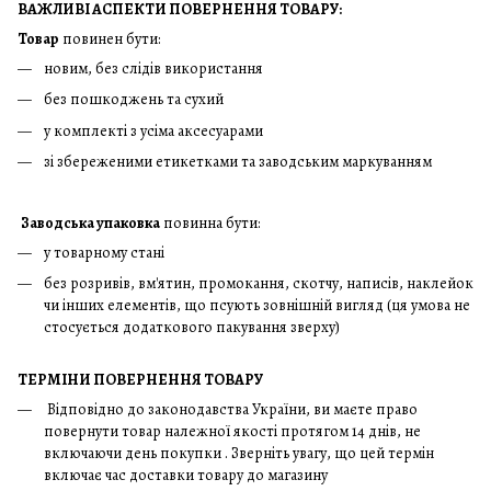
ВАЖЛИВІ АСПЕКТИ ПОВЕРНЕННЯ ТОВАРУ:
Товар
повинен бути:
новим, без слідів використання
без пошкоджень та сухий
у комплекті з усіма аксесуарами
зі збереженими етикетками та заводським маркуванням
Заводська упаковка
повинна бути:
у товарному стані
без розривів, вм'ятин, промокання, скотчу, написів, наклейок
чи інших елементів, що псують зовнішній вигляд (ця умова не
стосується додаткового пакування зверху)
ТЕРМІНИ ПОВЕРНЕННЯ ТОВАРУ
Відповідно до законодавства України, ви маєте право
повернути товар належної якості протягом 14 днів, не
включаючи день покупки . Зверніть увагу, що цей термін
включає час доставки товару до магазину