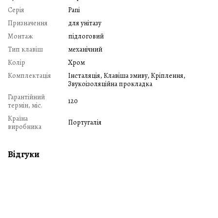
Серія
Pani
Призначення
для унітазу
Монтаж
підлоговий
Тип клавіш
механічний
Колір
Хром
Комплектація
Інсталяція, Клавіша змиву, Кріплення,
Звукоізоляційна прокладка
Гарантійний
120
термін, міс.
Країна
Португалія
виробника
Відгуки