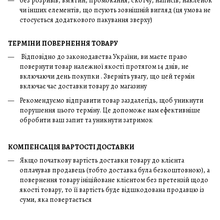
без розривів, вм'ятин, промокання, скотчу, написів, наклейок
чи інших елементів, що псують зовнішній вигляд (ця умова не
стосується додаткового пакування зверху)
ТЕРМІНИ ПОВЕРНЕННЯ ТОВАРУ
Відповідно до законодавства України, ви маєте право
повернути товар належної якості протягом 14 днів, не
включаючи день покупки . Зверніть увагу, що цей термін
включає час доставки товару до магазину
Рекомендуємо відправити товар заздалегідь, щоб уникнути
порушення цього терміну. Це допоможе нам ефективніше
обробити ваш запит та уникнути затримок
КОМПЕНСАЦІЯ ВАРТОСТІ ДОСТАВКИ
Якщо початкову вартість доставки товару до клієнта
оплачував продавець (тобто доставка була безкоштовною), а
повернення товару ініційоване клієнтом без претензій щодо
якості товару, то її вартість буде відшкодована продавцю із
суми, яка повертається