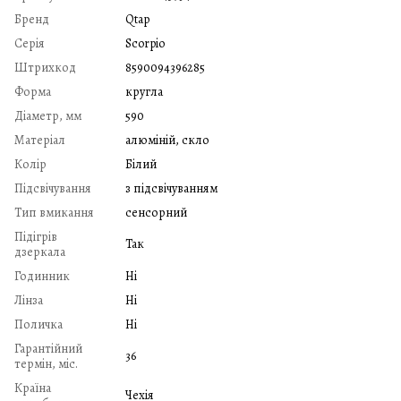
Бренд
Qtap
Серія
Scorpio
Штрихкод
8590094396285
Форма
кругла
Діаметр, мм
590
Матеріал
алюміній, скло
Колір
Білий
Підсвічування
з підсвічуванням
Тип вмикання
сенсорний
Підігрів
Так
дзеркала
Годинник
Ні
Лінза
Ні
Поличка
Ні
Гарантійний
36
термін, міс.
Країна
Чехія