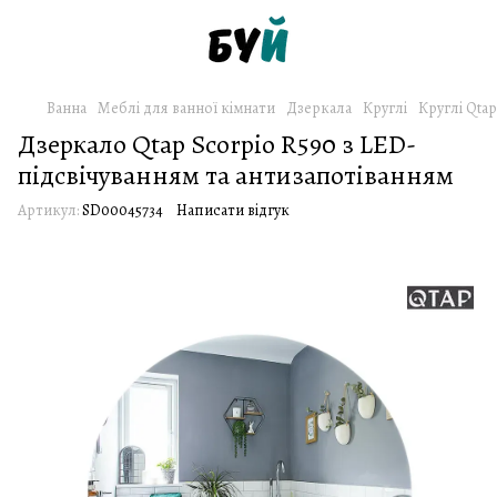
Ванна
Меблі для ванної кімнати
Дзеркала
Круглі
Круглі Qtap
Дзеркало Qtap Scorpio R590 з LED-
підсвічуванням та антизапотіванням
Артикул:
SD00045734
Написати відгук