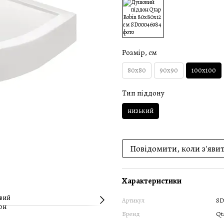
Розмір, см
80x80
90x90
100x100
Тип піддону
низький
Повідомити, коли з'яви
Характеристики
Артикул
SD
Бренд
Qt