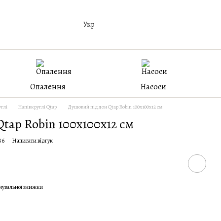
Укр
Опалення
Насоси
глі
Напівкруглі Qtap
Душовий піддон Qtap Robin 100x100x12 см
tap Robin 100x100x12 см
86
Написати відгук
чувальної знижки