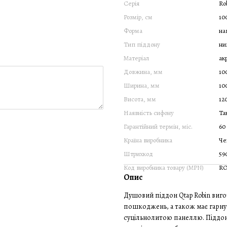
Серія
Ro
Розмір, см
10
Форма
на
Тип піддону
ни
Матеріал
ак
Довжина, мм
10
Ширина, мм
10
Висота, мм
12
Наявність сифону
Та
Гарантійний термін, міс.
60
Країна виробника
Че
Штрихкод
59
Код виробника товару (MPN)
RO
Опис
Душовий піддон Qtap Robin виго
пошкоджень, а також має гарну 
суцільнолитою панеллю. Піддон