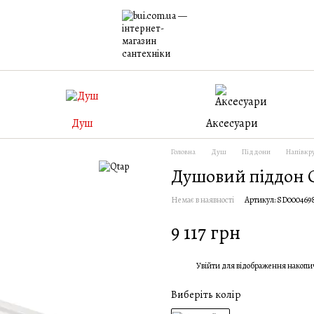
Душ
Аксесуари
Головна
Душ
Піддони
Напівкру
Душовий піддон Q
Немає в наявності
Артикул: SD000469
9 117 грн
Увійти
для відображення накопи
%
Виберіть колір