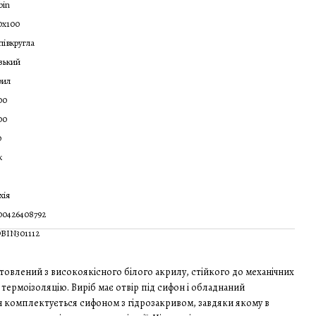
bin
0x100
півкругла
зький
рил
00
00
0
к
хія
00426408792
BIN301112
товлений з високоякісного білого акрилу, стійкого до механічних
термоізоляцію. Виріб має отвір під сифон і обладнаний
 комплектується сифоном з гідрозакривом, завдяки якому в