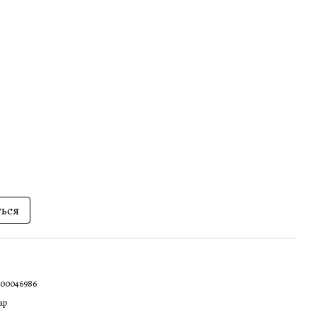
ться
00046986
ap